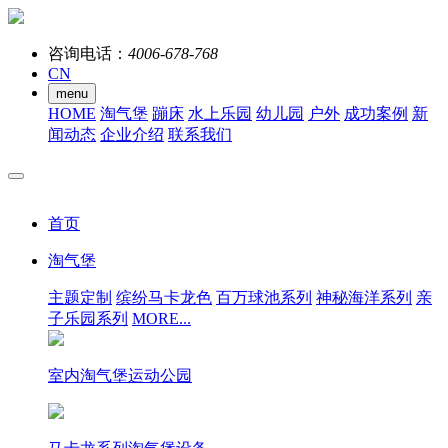
咨询电话：
4006-678-768
CN
menu
HOME
淘气堡
蹦床
水上乐园
幼儿园
户外
成功案例
新
闻动态
企业介绍
联系我们
首页
淘气堡
主题定制
缤纷马卡龙色
百万球池系列
神秘海洋系列
亲
子乐园系列
MORE...
室内淘气堡运动公园