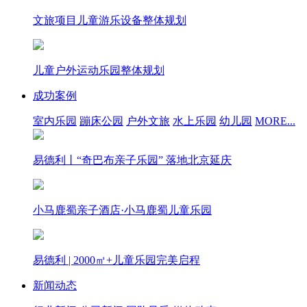
文旅项目儿童游乐设备整体规划
儿童户外运动乐园整体规划
成功案例
室内乐园
蹦床公园
户外文旅
水上乐园
幼儿园
MORE...
易德利丨“奇巴布亲子乐园” 落地北京延庆
小马鹿蜀亲子酒店·小马鹿蜀儿童乐园
易德利 | 2000㎡+儿童乐园完美启程
新闻动态