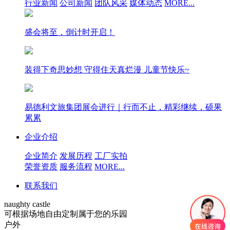
行业新闻
公司新闻
团队风采
媒体动态
MORE...
盛会将至，倒计时开启！
装得下奇思妙想 守得住天真烂漫 儿童节快乐~
易德利文旅集团展会进行｜行而不止，精彩继续，硕果
累累
企业介绍
企业简介
发展历程
工厂实拍
荣誉资质
服务流程
MORE...
联系我们
naughty castle
可根据场地自由定制属于您的乐园
户外