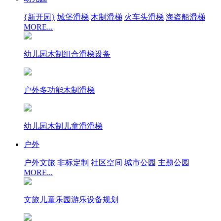
{新开园}
城堡滑梯
木制滑梯
火车头滑梯
海盗船滑梯
MORE...
幼儿园木制组合滑梯设备
户外多功能木制滑梯
幼儿园木制儿童滑滑梯
户外
户外文旅
非标定制
社区空间
城市公园
主题公园
MORE...
文旅儿童乐园游乐设备规划