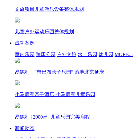
文旅项目儿童游乐设备整体规划
儿童户外运动乐园整体规划
成功案例
室内乐园
蹦床公园
户外文旅
水上乐园
幼儿园
MORE...
易德利丨“奇巴布亲子乐园” 落地北京延庆
小马鹿蜀亲子酒店·小马鹿蜀儿童乐园
易德利 | 2000㎡+儿童乐园完美启程
新闻动态