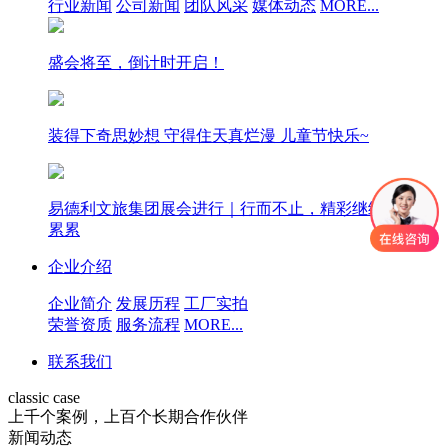
行业新闻
公司新闻
团队风采
媒体动态
MORE...
盛会将至，倒计时开启！
装得下奇思妙想 守得住天真烂漫 儿童节快乐~
易德利文旅集团展会进行｜行而不止，精彩继续，硕果
累累
企业介绍
企业简介
发展历程
工厂实拍
荣誉资质
服务流程
MORE...
联系我们
classic case
上千个案例，上百个长期合作伙伴
新闻动态