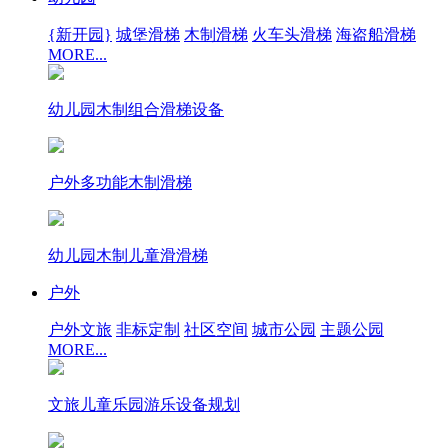
{新开园}
城堡滑梯
木制滑梯
火车头滑梯
海盗船滑梯
MORE...
幼儿园木制组合滑梯设备
户外多功能木制滑梯
幼儿园木制儿童滑滑梯
户外
户外文旅
非标定制
社区空间
城市公园
主题公园
MORE...
文旅儿童乐园游乐设备规划