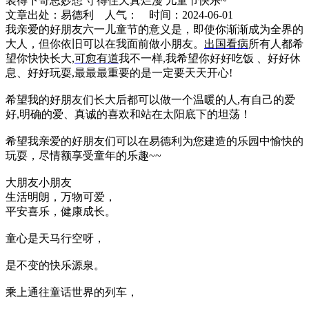
装得下奇思妙想 守得住天真烂漫 儿童节快乐~
文章出处：易德利 人气：
时间：2024-06-01
我亲爱的好朋友六一儿童节的意义是，即使你渐渐成为全界的
大人，但你依旧可以在我面前做小朋友。
出国看病
所有人都希
望你快快长大,
可愈有道
我不一样,我希望你好好吃饭 、好好休
息、好好玩耍,最最最重要的是一定要天天开心!
希望我的好朋友们长大后都可以做一个温暖的人,有自己的爱
好,明确的爱、真诚的喜欢和站在太阳底下的坦荡！
希望我亲爱的好朋友们可以在易德利为您建造的乐园中愉快的
玩耍，尽情额享受童年的乐趣~~
大朋友小朋友
生活明朗，万物可爱，
平安喜乐，健康成长。
童心是天马行空呀，
是不变的快乐源泉。
乘上通往童话世界的列车，