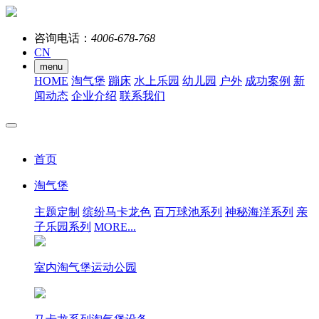
咨询电话：
4006-678-768
CN
menu
HOME
淘气堡
蹦床
水上乐园
幼儿园
户外
成功案例
新
闻动态
企业介绍
联系我们
首页
淘气堡
主题定制
缤纷马卡龙色
百万球池系列
神秘海洋系列
亲
子乐园系列
MORE...
室内淘气堡运动公园