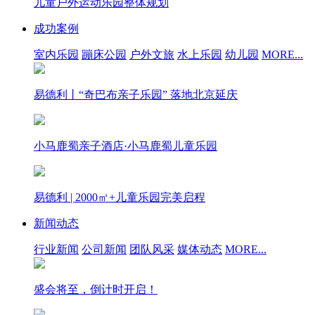
儿童户外运动乐园整体规划
成功案例
室内乐园
蹦床公园
户外文旅
水上乐园
幼儿园
MORE...
易德利丨“奇巴布亲子乐园” 落地北京延庆
小马鹿蜀亲子酒店·小马鹿蜀儿童乐园
易德利 | 2000㎡+儿童乐园完美启程
新闻动态
行业新闻
公司新闻
团队风采
媒体动态
MORE...
盛会将至，倒计时开启！