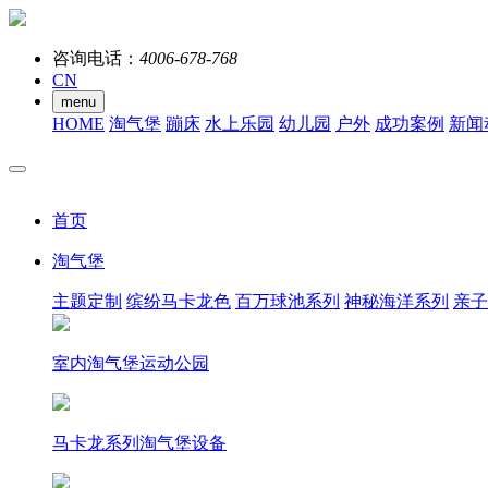
咨询电话：
4006-678-768
CN
menu
HOME
淘气堡
蹦床
水上乐园
幼儿园
户外
成功案例
新闻
首页
淘气堡
主题定制
缤纷马卡龙色
百万球池系列
神秘海洋系列
亲子
室内淘气堡运动公园
马卡龙系列淘气堡设备