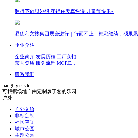
装得下奇思妙想 守得住天真烂漫 儿童节快乐~
易德利文旅集团展会进行｜行而不止，精彩继续，硕果累
企业介绍
企业简介
发展历程
工厂实拍
荣誉资质
服务流程
MORE...
联系我们
naughty castle
可根据场地自由定制属于您的乐园
户外
户外文旅
非标定制
社区空间
城市公园
主题公园