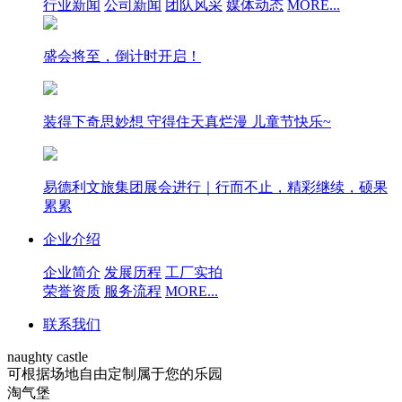
行业新闻
公司新闻
团队风采
媒体动态
MORE...
盛会将至，倒计时开启！
装得下奇思妙想 守得住天真烂漫 儿童节快乐~
易德利文旅集团展会进行｜行而不止，精彩继续，硕果
累累
企业介绍
企业简介
发展历程
工厂实拍
荣誉资质
服务流程
MORE...
联系我们
naughty castle
可根据场地自由定制属于您的乐园
淘气堡