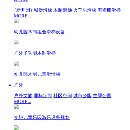
{新开园}
城堡滑梯
木制滑梯
火车头滑梯
海盗船滑梯
MORE...
幼儿园木制组合滑梯设备
户外多功能木制滑梯
幼儿园木制儿童滑滑梯
户外
户外文旅
非标定制
社区空间
城市公园
主题公园
MORE...
文旅儿童乐园游乐设备规划