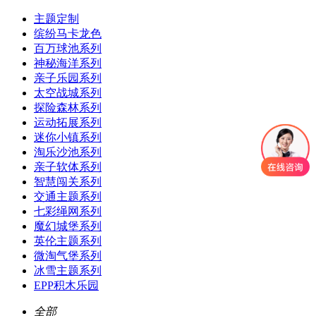
主题定制
缤纷马卡龙色
百万球池系列
神秘海洋系列
亲子乐园系列
太空战城系列
探险森林系列
运动拓展系列
迷你小镇系列
淘乐沙池系列
亲子软体系列
智慧闯关系列
交通主题系列
七彩绳网系列
魔幻城堡系列
英伦主题系列
微淘气堡系列
冰雪主题系列
EPP积木乐园
全部