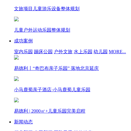
文旅项目儿童游乐设备整体规划
儿童户外运动乐园整体规划
成功案例
室内乐园
蹦床公园
户外文旅
水上乐园
幼儿园
MORE...
易德利丨“奇巴布亲子乐园” 落地北京延庆
小马鹿蜀亲子酒店·小马鹿蜀儿童乐园
易德利 | 2000㎡+儿童乐园完美启程
新闻动态