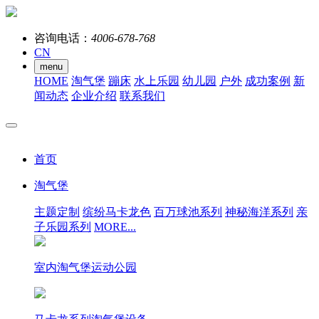
咨询电话：
4006-678-768
CN
menu
HOME
淘气堡
蹦床
水上乐园
幼儿园
户外
成功案例
新
闻动态
企业介绍
联系我们
首页
淘气堡
主题定制
缤纷马卡龙色
百万球池系列
神秘海洋系列
亲
子乐园系列
MORE...
室内淘气堡运动公园