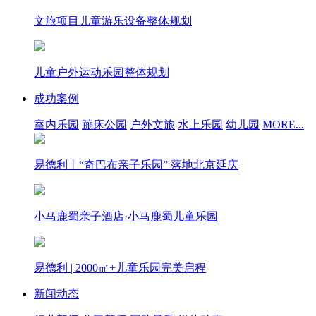
文旅项目儿童游乐设备整体规划
儿童户外运动乐园整体规划
成功案例
室内乐园
蹦床公园
户外文旅
水上乐园
幼儿园
MORE...
易德利丨“奇巴布亲子乐园” 落地北京延庆
小马鹿蜀亲子酒店·小马鹿蜀儿童乐园
易德利 | 2000㎡+儿童乐园完美启程
新闻动态