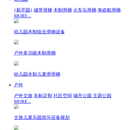
{新开园}
城堡滑梯
木制滑梯
火车头滑梯
海盗船滑梯
MORE...
幼儿园木制组合滑梯设备
户外多功能木制滑梯
幼儿园木制儿童滑滑梯
户外
户外文旅
非标定制
社区空间
城市公园
主题公园
MORE...
文旅儿童乐园游乐设备规划