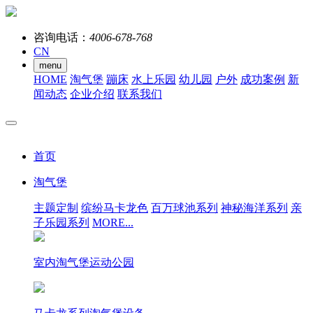
咨询电话：
4006-678-768
CN
menu
HOME
淘气堡
蹦床
水上乐园
幼儿园
户外
成功案例
新
闻动态
企业介绍
联系我们
首页
淘气堡
主题定制
缤纷马卡龙色
百万球池系列
神秘海洋系列
亲
子乐园系列
MORE...
室内淘气堡运动公园