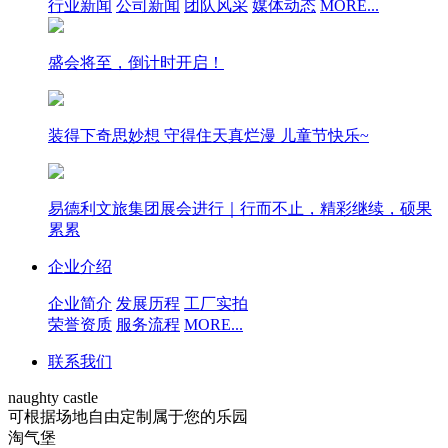
行业新闻
公司新闻
团队风采
媒体动态
MORE...
盛会将至，倒计时开启！
装得下奇思妙想 守得住天真烂漫 儿童节快乐~
易德利文旅集团展会进行｜行而不止，精彩继续，硕果
累累
企业介绍
企业简介
发展历程
工厂实拍
荣誉资质
服务流程
MORE...
联系我们
naughty castle
可根据场地自由定制属于您的乐园
淘气堡