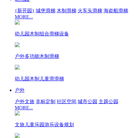
{新开园}
城堡滑梯
木制滑梯
火车头滑梯
海盗船滑梯
MORE...
幼儿园木制组合滑梯设备
户外多功能木制滑梯
幼儿园木制儿童滑滑梯
户外
户外文旅
非标定制
社区空间
城市公园
主题公园
MORE...
文旅儿童乐园游乐设备规划