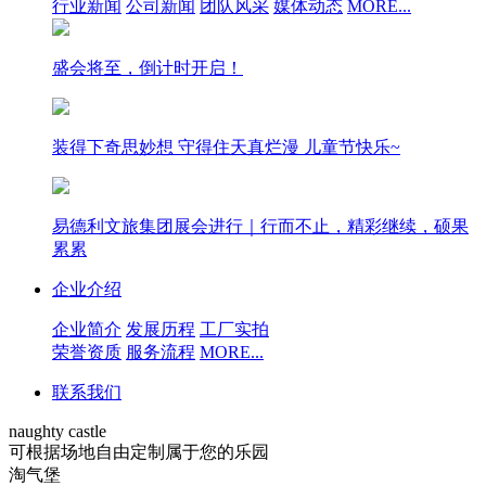
行业新闻
公司新闻
团队风采
媒体动态
MORE...
盛会将至，倒计时开启！
装得下奇思妙想 守得住天真烂漫 儿童节快乐~
易德利文旅集团展会进行｜行而不止，精彩继续，硕果
累累
企业介绍
企业简介
发展历程
工厂实拍
荣誉资质
服务流程
MORE...
联系我们
naughty castle
可根据场地自由定制属于您的乐园
淘气堡