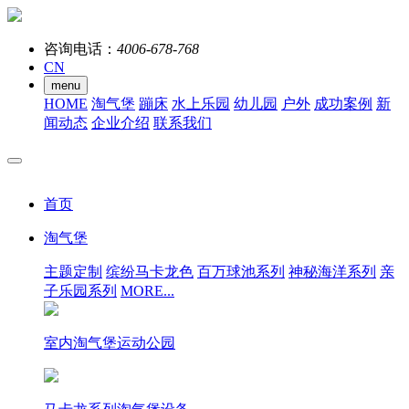
咨询电话：
4006-678-768
CN
menu
HOME
淘气堡
蹦床
水上乐园
幼儿园
户外
成功案例
新
闻动态
企业介绍
联系我们
首页
淘气堡
主题定制
缤纷马卡龙色
百万球池系列
神秘海洋系列
亲
子乐园系列
MORE...
室内淘气堡运动公园