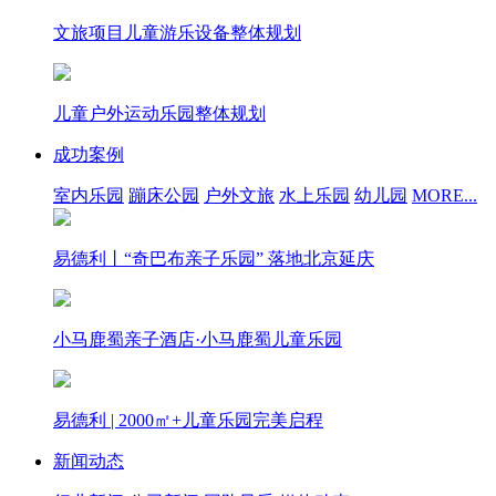
文旅项目儿童游乐设备整体规划
儿童户外运动乐园整体规划
成功案例
室内乐园
蹦床公园
户外文旅
水上乐园
幼儿园
MORE...
易德利丨“奇巴布亲子乐园” 落地北京延庆
小马鹿蜀亲子酒店·小马鹿蜀儿童乐园
易德利 | 2000㎡+儿童乐园完美启程
新闻动态