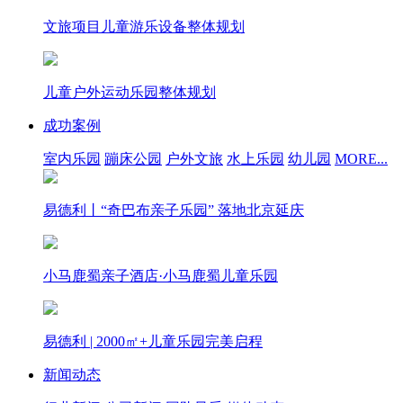
文旅项目儿童游乐设备整体规划
儿童户外运动乐园整体规划
成功案例
室内乐园
蹦床公园
户外文旅
水上乐园
幼儿园
MORE...
易德利丨“奇巴布亲子乐园” 落地北京延庆
小马鹿蜀亲子酒店·小马鹿蜀儿童乐园
易德利 | 2000㎡+儿童乐园完美启程
新闻动态