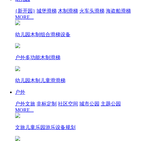
{新开园}
城堡滑梯
木制滑梯
火车头滑梯
海盗船滑梯
MORE...
幼儿园木制组合滑梯设备
户外多功能木制滑梯
幼儿园木制儿童滑滑梯
户外
户外文旅
非标定制
社区空间
城市公园
主题公园
MORE...
文旅儿童乐园游乐设备规划