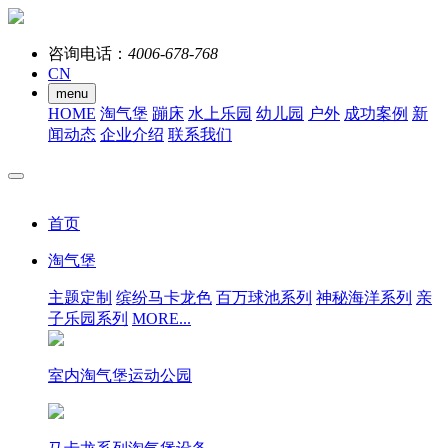
咨询电话：
4006-678-768
CN
menu
HOME
淘气堡
蹦床
水上乐园
幼儿园
户外
成功案例
新
闻动态
企业介绍
联系我们
首页
淘气堡
主题定制
缤纷马卡龙色
百万球池系列
神秘海洋系列
亲
子乐园系列
MORE...
室内淘气堡运动公园