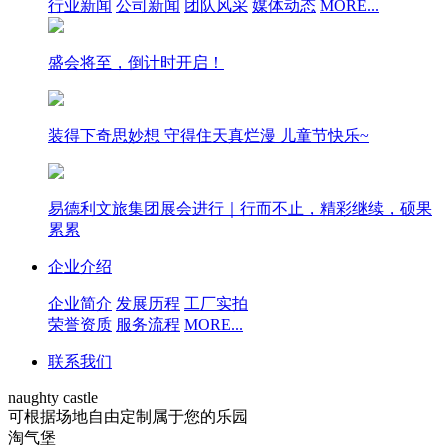
行业新闻
公司新闻
团队风采
媒体动态
MORE...
盛会将至，倒计时开启！
装得下奇思妙想 守得住天真烂漫 儿童节快乐~
易德利文旅集团展会进行｜行而不止，精彩继续，硕果
累累
企业介绍
企业简介
发展历程
工厂实拍
荣誉资质
服务流程
MORE...
联系我们
naughty castle
可根据场地自由定制属于您的乐园
淘气堡