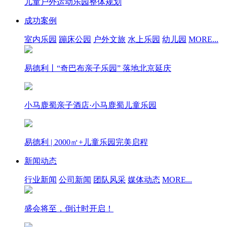
儿童户外运动乐园整体规划
成功案例
室内乐园
蹦床公园
户外文旅
水上乐园
幼儿园
MORE...
易德利丨“奇巴布亲子乐园” 落地北京延庆
小马鹿蜀亲子酒店·小马鹿蜀儿童乐园
易德利 | 2000㎡+儿童乐园完美启程
新闻动态
行业新闻
公司新闻
团队风采
媒体动态
MORE...
盛会将至，倒计时开启！