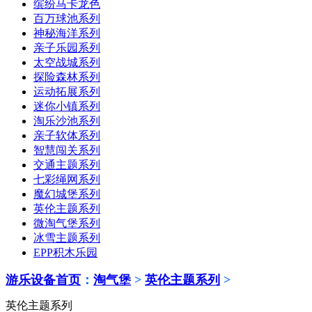
缤纷马卡龙色
百万球池系列
神秘海洋系列
亲子乐园系列
太空战城系列
探险森林系列
运动拓展系列
迷你小镇系列
淘乐沙池系列
亲子软体系列
智慧闯关系列
交通主题系列
七彩绳网系列
魔幻城堡系列
英伦主题系列
微淘气堡系列
冰雪主题系列
EPP积木乐园
游乐设备首页
：
淘气堡
>
英伦主题系列
>
英伦主题系列