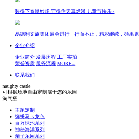
装得下奇思妙想 守得住天真烂漫 儿童节快乐~
易德利文旅集团展会进行｜行而不止，精彩继续，硕果累
企业介绍
企业简介
发展历程
工厂实拍
荣誉资质
服务流程
MORE...
联系我们
naughty castle
可根据场地自由定制属于您的乐园
淘气堡
主题定制
缤纷马卡龙色
百万球池系列
神秘海洋系列
亲子乐园系列