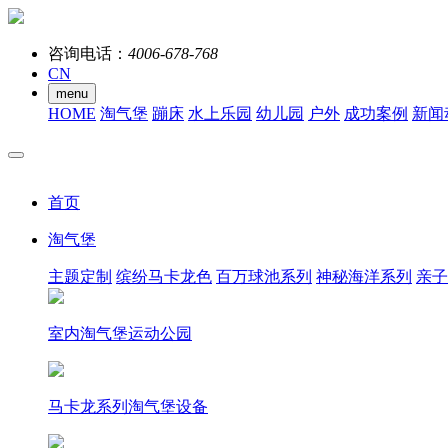
咨询电话：
4006-678-768
CN
menu
HOME
淘气堡
蹦床
水上乐园
幼儿园
户外
成功案例
新闻
首页
淘气堡
主题定制
缤纷马卡龙色
百万球池系列
神秘海洋系列
亲子
室内淘气堡运动公园
马卡龙系列淘气堡设备