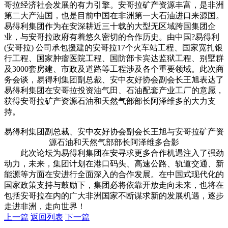
哥拉经济社会发展的有力引擎。安哥拉矿产资源丰富，是非洲
第二大产油国，也是目前中国在非洲第一大石油进口来源国。
易得利集团作为在安深耕近三十载的大型无区域跨国集团企
业，与安哥拉政府有着悠久密切的合作历史。由中国?易得利
(安哥拉) 公司承包援建的安哥拉17个火车站工程、国家宽扎银
行工程、国家肿瘤医院工程、国防部卡宾达监狱工程、别墅群
及3000套房建、市政及道路等工程涉及各个重要领域。此次商
务会谈，易得利集团副总裁、安中友好协会副会长王旭表达了
易得利集团在安哥拉投资油气田、石油配套产业工厂的意愿，
获得安哥拉矿产资源石油和天然气部部长阿泽维多的大力支
持。
易得利集团副总裁、安中友好协会副会长王旭与安哥拉矿产资
源石油和天然气部部长阿泽维多合影
此次论坛为易得利集团在安寻求更多合作机遇注入了强劲
动力，未来，集团计划在港口码头、高速公路、轨道交通、新
能源等方面在安进行全面深入的合作发展。在中国式现代化的
国家政策支持与鼓励下，集团必将依靠开放走向未来，也将在
包括安哥拉在内的广大非洲国家不断谋求新的发展机遇，逐步
走进非洲，走向世界！
上一篇
返回列表
下一篇