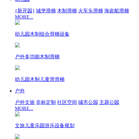
{新开园}
城堡滑梯
木制滑梯
火车头滑梯
海盗船滑梯
MORE...
幼儿园木制组合滑梯设备
户外多功能木制滑梯
幼儿园木制儿童滑滑梯
户外
户外文旅
非标定制
社区空间
城市公园
主题公园
MORE...
文旅儿童乐园游乐设备规划