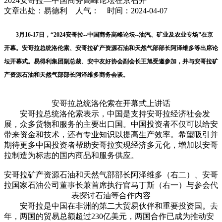
2024安哥拉—中国商务高峰论坛在京召开
文章出处：易德利 人气：
时间：2024-04-07
3月16-17日，“2024安哥拉--中国商务高峰论坛--油汽、矿业及农业专场”在京
开幕。安哥拉总统洛伦索、安哥拉矿产资源石油和天然气部部长阿泽维多等出席论
坛开幕式。易得利集团副总裁、安中友好协会副会长王旭受邀参加，并与安哥拉矿
产资源石油和天然气部部长阿泽维多商务会谈。
安哥拉总统洛伦索在开幕式上讲话
安哥拉总统洛伦索表示，中国是支持安哥拉经济社会发
展，众多货物和服务的主要出口国。中国投资者不仅可以给安
带来资金和技术，还有专业知识以提高生产效率。希望吸引并
期待更多中国投资者帮助安哥拉实现经济多元化，增加以安哥
拉制造为标志的国内商品和服务供应。
安哥拉矿产资源石油和天然气部部长阿泽维多（右二）、安哥
拉国家石油公司董事长兼首席执行官马丁斯（右一）与参会代
表探讨石油等合作内容
安哥拉是中国在非洲的第二大贸易伙伴和重要投资国。去
年，两国的贸易总额超过230亿美元，两国合作已成为推动安