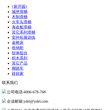
{新开园}
城堡滑梯
木制滑梯
火车头滑梯
海盗船滑梯
其它系列滑梯
室外拓展训练
桌椅床
收纳柜
软体组合
积木系列
其它产品
脚踏车
娃娃家
联系我们
公司电话:4006-678-768
企业邮箱:ydel@ydel.com