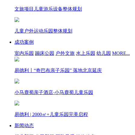
文旅项目儿童游乐设备整体规划
儿童户外运动乐园整体规划
成功案例
室内乐园
蹦床公园
户外文旅
水上乐园
幼儿园
MORE...
易德利丨“奇巴布亲子乐园” 落地北京延庆
小马鹿蜀亲子酒店·小马鹿蜀儿童乐园
易德利 | 2000㎡+儿童乐园完美启程
新闻动态