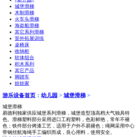
城堡滑梯
木制滑梯
火车头滑梯
海盗船滑梯
其它系列滑梯
室外拓展训练
桌椅床
收纳柜
软体组合
积木系列
其它产品
脚踏车
娃娃家
游乐设备首页
：
幼儿园
>
城堡滑梯
>
城堡滑梯
易德利独家供应城堡系列滑梯，城堡造型顶高档大气独具特
色。滑梯塑料部分采用进口工程塑料，色彩鲜艳，常年不褪
色；铁件部分烤漆工艺，适用于户外不易褪色；绳网采用中心
带钢丝航海绳手工编织而成，良心用料，使用安全。