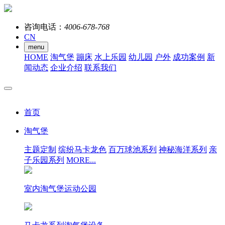
咨询电话：
4006-678-768
CN
menu
HOME
淘气堡
蹦床
水上乐园
幼儿园
户外
成功案例
新
闻动态
企业介绍
联系我们
首页
淘气堡
主题定制
缤纷马卡龙色
百万球池系列
神秘海洋系列
亲
子乐园系列
MORE...
室内淘气堡运动公园