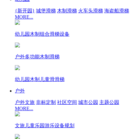
{新开园}
城堡滑梯
木制滑梯
火车头滑梯
海盗船滑梯
MORE...
幼儿园木制组合滑梯设备
户外多功能木制滑梯
幼儿园木制儿童滑滑梯
户外
户外文旅
非标定制
社区空间
城市公园
主题公园
MORE...
文旅儿童乐园游乐设备规划