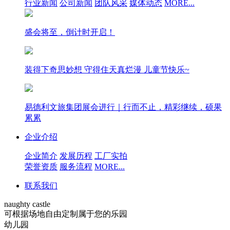
行业新闻
公司新闻
团队风采
媒体动态
MORE...
盛会将至，倒计时开启！
装得下奇思妙想 守得住天真烂漫 儿童节快乐~
易德利文旅集团展会进行｜行而不止，精彩继续，硕果
累累
企业介绍
企业简介
发展历程
工厂实拍
荣誉资质
服务流程
MORE...
联系我们
naughty castle
可根据场地自由定制属于您的乐园
幼儿园