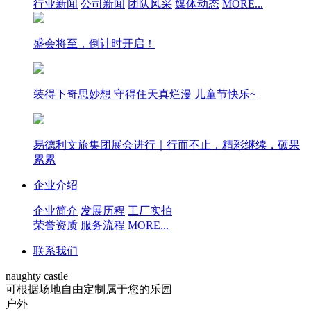
行业新闻
公司新闻
团队风采
媒体动态
MORE...
盛会将至，倒计时开启！
装得下奇思妙想 守得住天真烂漫 儿童节快乐~
易德利文旅集团展会进行｜行而不止，精彩继续，硕果
累累
企业介绍
企业简介
发展历程
工厂实拍
荣誉资质
服务流程
MORE...
联系我们
naughty castle
可根据场地自由定制属于您的乐园
户外