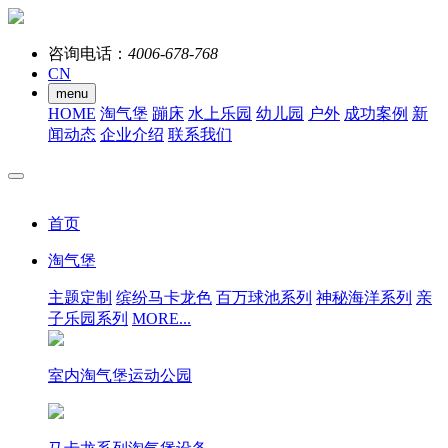
咨询电话：
4006-678-768
CN
menu
HOME
淘气堡
蹦床
水上乐园
幼儿园
户外
成功案例
新
闻动态
企业介绍
联系我们
首页
淘气堡
主题定制
缤纷马卡龙色
百万球池系列
神秘海洋系列
亲
子乐园系列
MORE...
室内淘气堡运动公园