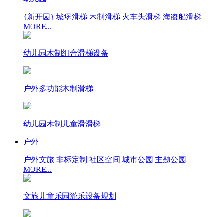
{新开园}
城堡滑梯
木制滑梯
火车头滑梯
海盗船滑梯
MORE...
幼儿园木制组合滑梯设备
户外多功能木制滑梯
幼儿园木制儿童滑滑梯
户外
户外文旅
非标定制
社区空间
城市公园
主题公园
MORE...
文旅儿童乐园游乐设备规划