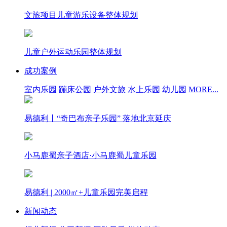
文旅项目儿童游乐设备整体规划
儿童户外运动乐园整体规划
成功案例
室内乐园
蹦床公园
户外文旅
水上乐园
幼儿园
MORE...
易德利丨“奇巴布亲子乐园” 落地北京延庆
小马鹿蜀亲子酒店·小马鹿蜀儿童乐园
易德利 | 2000㎡+儿童乐园完美启程
新闻动态