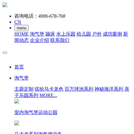
咨询电话：
4006-678-768
CN
menu
HOME
淘气堡
蹦床
水上乐园
幼儿园
户外
成功案例
新
闻动态
企业介绍
联系我们
首页
淘气堡
主题定制
缤纷马卡龙色
百万球池系列
神秘海洋系列
亲
子乐园系列
MORE...
室内淘气堡运动公园