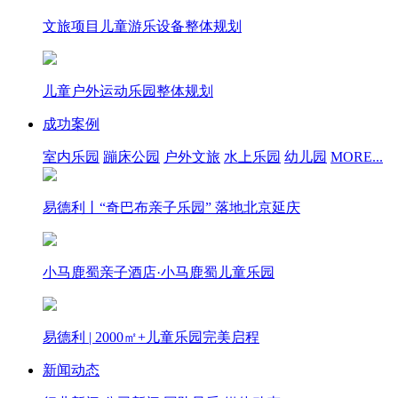
文旅项目儿童游乐设备整体规划
儿童户外运动乐园整体规划
成功案例
室内乐园
蹦床公园
户外文旅
水上乐园
幼儿园
MORE...
易德利丨“奇巴布亲子乐园” 落地北京延庆
小马鹿蜀亲子酒店·小马鹿蜀儿童乐园
易德利 | 2000㎡+儿童乐园完美启程
新闻动态