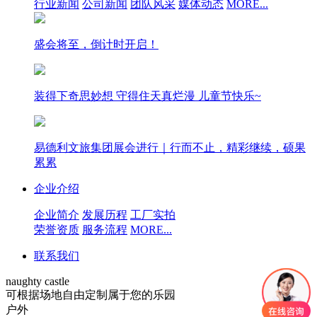
行业新闻
公司新闻
团队风采
媒体动态
MORE...
盛会将至，倒计时开启！
装得下奇思妙想 守得住天真烂漫 儿童节快乐~
易德利文旅集团展会进行｜行而不止，精彩继续，硕果
累累
企业介绍
企业简介
发展历程
工厂实拍
荣誉资质
服务流程
MORE...
联系我们
naughty castle
可根据场地自由定制属于您的乐园
户外