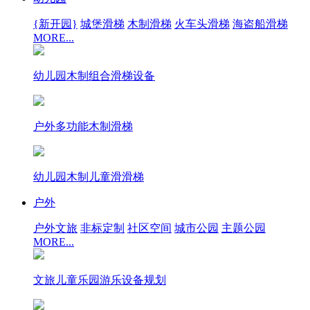
{新开园}
城堡滑梯
木制滑梯
火车头滑梯
海盗船滑梯
MORE...
幼儿园木制组合滑梯设备
户外多功能木制滑梯
幼儿园木制儿童滑滑梯
户外
户外文旅
非标定制
社区空间
城市公园
主题公园
MORE...
文旅儿童乐园游乐设备规划