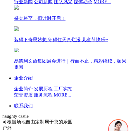
行业新闻
公司新闻
团队风采
媒体动态
MORE...
盛会将至，倒计时开启！
装得下奇思妙想 守得住天真烂漫 儿童节快乐~
易德利文旅集团展会进行｜行而不止，精彩继续，硕果
累累
企业介绍
企业简介
发展历程
工厂实拍
荣誉资质
服务流程
MORE...
联系我们
naughty castle
可根据场地自由定制属于您的乐园
户外