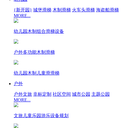
{新开园}
城堡滑梯
木制滑梯
火车头滑梯
海盗船滑梯
MORE...
幼儿园木制组合滑梯设备
户外多功能木制滑梯
幼儿园木制儿童滑滑梯
户外
户外文旅
非标定制
社区空间
城市公园
主题公园
MORE...
文旅儿童乐园游乐设备规划