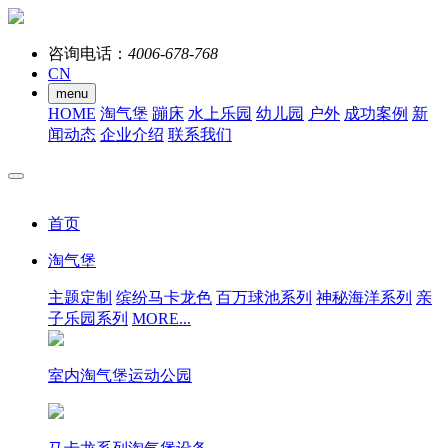
咨询电话：
4006-678-768
CN
menu
HOME
淘气堡
蹦床
水上乐园
幼儿园
户外
成功案例
新
闻动态
企业介绍
联系我们
首页
淘气堡
主题定制
缤纷马卡龙色
百万球池系列
神秘海洋系列
亲
子乐园系列
MORE...
室内淘气堡运动公园