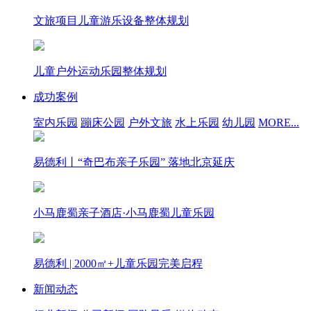
文旅项目儿童游乐设备整体规划
儿童户外运动乐园整体规划
成功案例
室内乐园
蹦床公园
户外文旅
水上乐园
幼儿园
MORE...
易德利丨“奇巴布亲子乐园” 落地北京延庆
小马鹿蜀亲子酒店·小马鹿蜀儿童乐园
易德利 | 2000㎡+儿童乐园完美启程
新闻动态