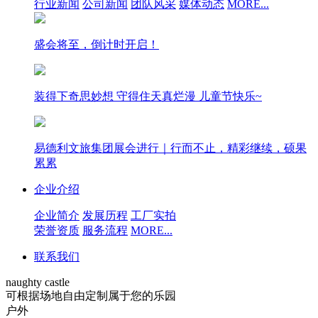
行业新闻
公司新闻
团队风采
媒体动态
MORE...
盛会将至，倒计时开启！
装得下奇思妙想 守得住天真烂漫 儿童节快乐~
易德利文旅集团展会进行｜行而不止，精彩继续，硕果
累累
企业介绍
企业简介
发展历程
工厂实拍
荣誉资质
服务流程
MORE...
联系我们
naughty castle
可根据场地自由定制属于您的乐园
户外