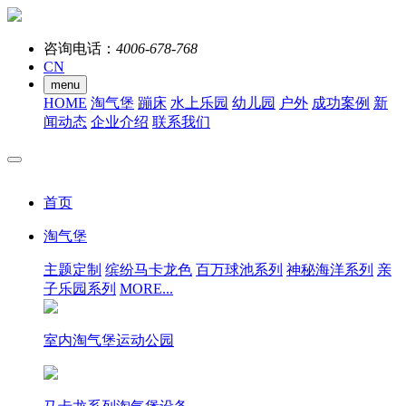
咨询电话：
4006-678-768
CN
menu
HOME
淘气堡
蹦床
水上乐园
幼儿园
户外
成功案例
新
闻动态
企业介绍
联系我们
首页
淘气堡
主题定制
缤纷马卡龙色
百万球池系列
神秘海洋系列
亲
子乐园系列
MORE...
室内淘气堡运动公园