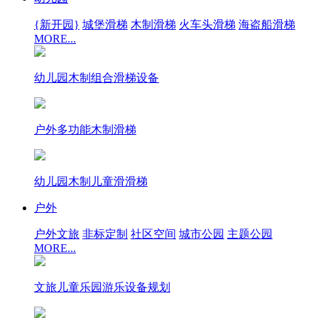
{新开园}
城堡滑梯
木制滑梯
火车头滑梯
海盗船滑梯
MORE...
幼儿园木制组合滑梯设备
户外多功能木制滑梯
幼儿园木制儿童滑滑梯
户外
户外文旅
非标定制
社区空间
城市公园
主题公园
MORE...
文旅儿童乐园游乐设备规划