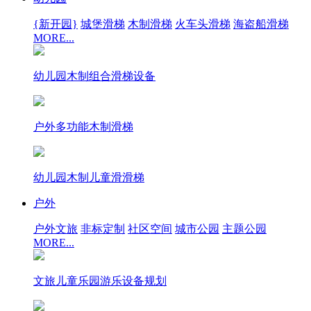
{新开园}
城堡滑梯
木制滑梯
火车头滑梯
海盗船滑梯
MORE...
幼儿园木制组合滑梯设备
户外多功能木制滑梯
幼儿园木制儿童滑滑梯
户外
户外文旅
非标定制
社区空间
城市公园
主题公园
MORE...
文旅儿童乐园游乐设备规划