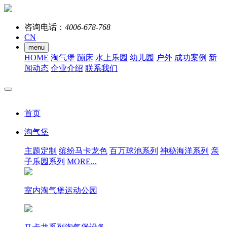
咨询电话：
4006-678-768
CN
menu
HOME
淘气堡
蹦床
水上乐园
幼儿园
户外
成功案例
新
闻动态
企业介绍
联系我们
首页
淘气堡
主题定制
缤纷马卡龙色
百万球池系列
神秘海洋系列
亲
子乐园系列
MORE...
室内淘气堡运动公园