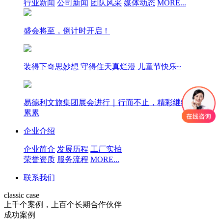
行业新闻
公司新闻
团队风采
媒体动态
MORE...
盛会将至，倒计时开启！
装得下奇思妙想 守得住天真烂漫 儿童节快乐~
易德利文旅集团展会进行｜行而不止，精彩继续，硕果
累累
企业介绍
企业简介
发展历程
工厂实拍
荣誉资质
服务流程
MORE...
联系我们
classic case
上千个案例，上百个长期合作伙伴
成功案例