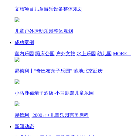
文旅项目儿童游乐设备整体规划
儿童户外运动乐园整体规划
成功案例
室内乐园
蹦床公园
户外文旅
水上乐园
幼儿园
MORE...
易德利丨“奇巴布亲子乐园” 落地北京延庆
小马鹿蜀亲子酒店·小马鹿蜀儿童乐园
易德利 | 2000㎡+儿童乐园完美启程
新闻动态