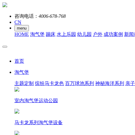
咨询电话：
4006-678-768
CN
menu
HOME
淘气堡
蹦床
水上乐园
幼儿园
户外
成功案例
新闻
首页
淘气堡
主题定制
缤纷马卡龙色
百万球池系列
神秘海洋系列
亲子
室内淘气堡运动公园
马卡龙系列淘气堡设备