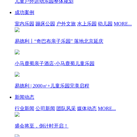
儿童户外运动乐园整体规划
成功案例
室内乐园
蹦床公园
户外文旅
水上乐园
幼儿园
MORE...
易德利丨“奇巴布亲子乐园” 落地北京延庆
小马鹿蜀亲子酒店·小马鹿蜀儿童乐园
易德利 | 2000㎡+儿童乐园完美启程
新闻动态
行业新闻
公司新闻
团队风采
媒体动态
MORE...
盛会将至，倒计时开启！