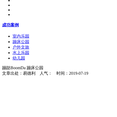
成功案例
室内乐园
蹦床公园
户外文旅
水上乐园
幼儿园
蹦跶BoomDa 蹦床公园
文章出处：易德利 人气：
时间：2019-07-19