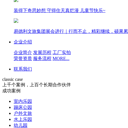
装得下奇思妙想 守得住天真烂漫 儿童节快乐~
易德利文旅集团展会进行｜行而不止，精彩继续，硕果累
企业介绍
企业简介
发展历程
工厂实拍
荣誉资质
服务流程
MORE...
联系我们
classic case
上千个案例，上百个长期合作伙伴
成功案例
室内乐园
蹦床公园
户外文旅
水上乐园
幼儿园