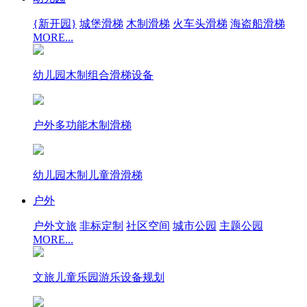
{新开园}
城堡滑梯
木制滑梯
火车头滑梯
海盗船滑梯
MORE...
幼儿园木制组合滑梯设备
户外多功能木制滑梯
幼儿园木制儿童滑滑梯
户外
户外文旅
非标定制
社区空间
城市公园
主题公园
MORE...
文旅儿童乐园游乐设备规划