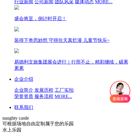
行业新闻
公司新闻
团队风采
媒体动态
MORE...
盛会将至，倒计时开启！
装得下奇思妙想 守得住天真烂漫 儿童节快乐~
易德利文旅集团展会进行｜行而不止，精彩继续，硕果
累累
企业介绍
企业简介
发展历程
工厂实拍
荣誉资质
服务流程
MORE...
联系我们
naughty castle
可根据场地自由定制属于您的乐园
水上乐园