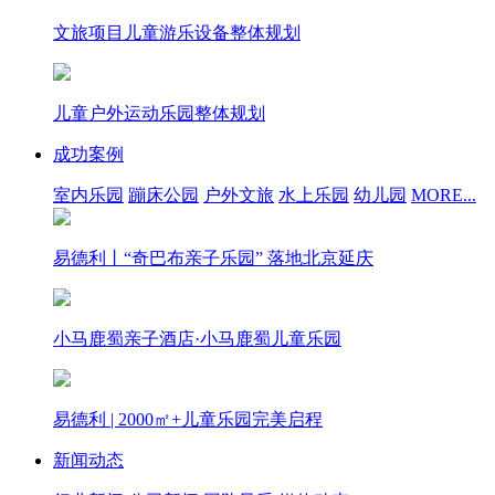
文旅项目儿童游乐设备整体规划
儿童户外运动乐园整体规划
成功案例
室内乐园
蹦床公园
户外文旅
水上乐园
幼儿园
MORE...
易德利丨“奇巴布亲子乐园” 落地北京延庆
小马鹿蜀亲子酒店·小马鹿蜀儿童乐园
易德利 | 2000㎡+儿童乐园完美启程
新闻动态