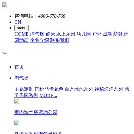
咨询电话：
4006-678-768
CN
menu
HOME
淘气堡
蹦床
水上乐园
幼儿园
户外
成功案例
新
闻动态
企业介绍
联系我们
首页
淘气堡
主题定制
缤纷马卡龙色
百万球池系列
神秘海洋系列
亲
子乐园系列
MORE...
室内淘气堡运动公园