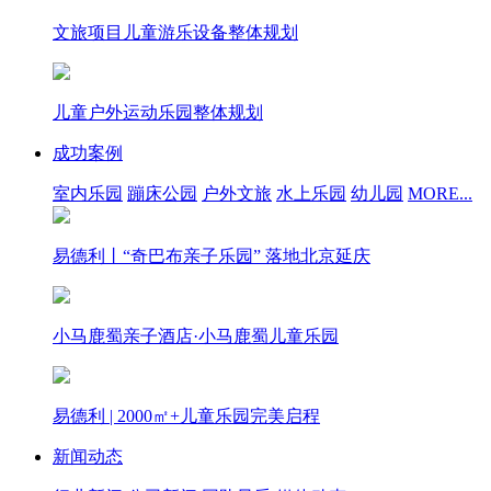
文旅项目儿童游乐设备整体规划
儿童户外运动乐园整体规划
成功案例
室内乐园
蹦床公园
户外文旅
水上乐园
幼儿园
MORE...
易德利丨“奇巴布亲子乐园” 落地北京延庆
小马鹿蜀亲子酒店·小马鹿蜀儿童乐园
易德利 | 2000㎡+儿童乐园完美启程
新闻动态