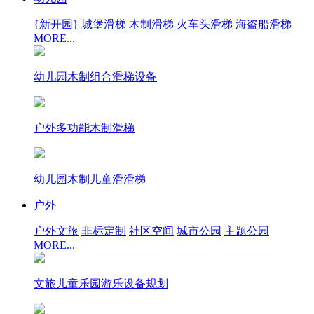
{新开园}
城堡滑梯
木制滑梯
火车头滑梯
海盗船滑梯
MORE...
幼儿园木制组合滑梯设备
户外多功能木制滑梯
幼儿园木制儿童滑滑梯
户外
户外文旅
非标定制
社区空间
城市公园
主题公园
MORE...
文旅儿童乐园游乐设备规划