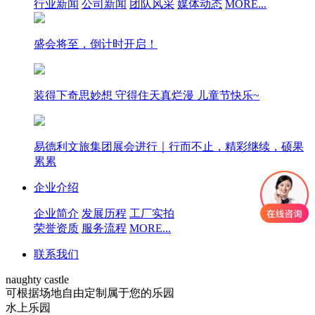
行业新闻
公司新闻
团队风采
媒体动态
MORE...
盛会将至，倒计时开启！
装得下奇思妙想 守得住天真烂漫 儿童节快乐~
易德利文旅集团展会进行｜行而不止，精彩继续，硕果
累累
企业介绍
企业简介
发展历程
工厂实拍
荣誉资质
服务流程
MORE...
联系我们
naughty castle
可根据场地自由定制属于您的乐园
水上乐园