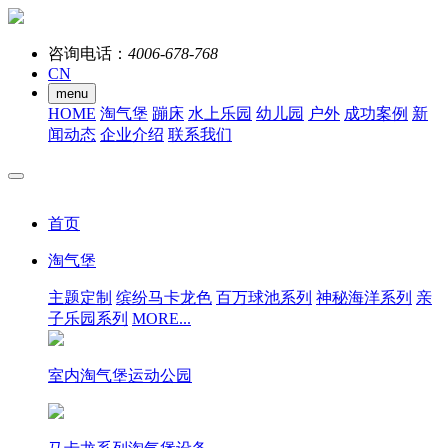
咨询电话：
4006-678-768
CN
menu
HOME
淘气堡
蹦床
水上乐园
幼儿园
户外
成功案例
新
闻动态
企业介绍
联系我们
首页
淘气堡
主题定制
缤纷马卡龙色
百万球池系列
神秘海洋系列
亲
子乐园系列
MORE...
室内淘气堡运动公园