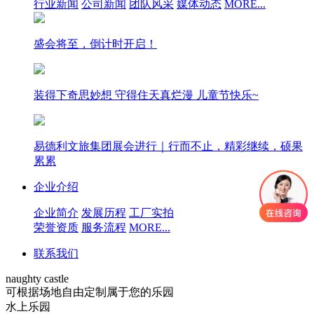
行业新闻
公司新闻
团队风采
媒体动态
MORE...
盛会将至，倒计时开启！
装得下奇思妙想 守得住天真烂漫 儿童节快乐~
易德利文旅集团展会进行｜行而不止，精彩继续，硕果
累累
企业介绍
企业简介
发展历程
工厂实拍
荣誉资质
服务流程
MORE...
联系我们
naughty castle
可根据场地自由定制属于您的乐园
水上乐园