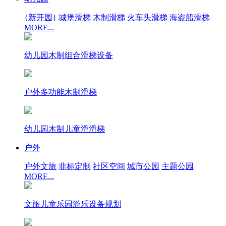
{新开园}
城堡滑梯
木制滑梯
火车头滑梯
海盗船滑梯
MORE...
幼儿园木制组合滑梯设备
户外多功能木制滑梯
幼儿园木制儿童滑滑梯
户外
户外文旅
非标定制
社区空间
城市公园
主题公园
MORE...
文旅儿童乐园游乐设备规划