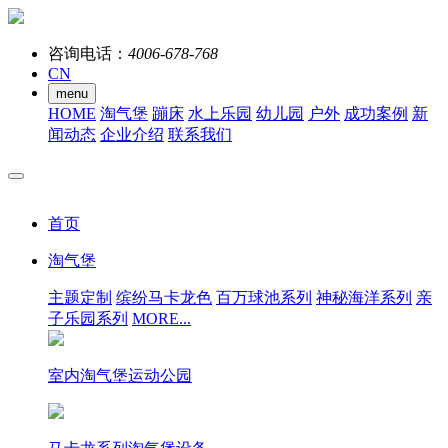
咨询电话：
4006-678-768
CN
menu
HOME
淘气堡
蹦床
水上乐园
幼儿园
户外
成功案例
新
闻动态
企业介绍
联系我们
首页
淘气堡
主题定制
缤纷马卡龙色
百万球池系列
神秘海洋系列
亲
子乐园系列
MORE...
室内淘气堡运动公园