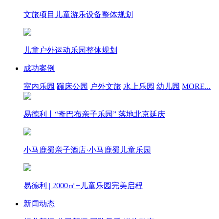
文旅项目儿童游乐设备整体规划
儿童户外运动乐园整体规划
成功案例
室内乐园
蹦床公园
户外文旅
水上乐园
幼儿园
MORE...
易德利丨“奇巴布亲子乐园” 落地北京延庆
小马鹿蜀亲子酒店·小马鹿蜀儿童乐园
易德利 | 2000㎡+儿童乐园完美启程
新闻动态