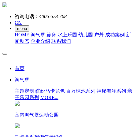
咨询电话：
4006-678-768
CN
menu
HOME
淘气堡
蹦床
水上乐园
幼儿园
户外
成功案例
新
闻动态
企业介绍
联系我们
首页
淘气堡
主题定制
缤纷马卡龙色
百万球池系列
神秘海洋系列
亲
子乐园系列
MORE...
室内淘气堡运动公园