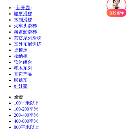
{新开园}
城堡滑梯
木制滑梯
火车头滑梯
海盗船滑梯
其它系列滑梯
室外拓展训练
桌椅床
收纳柜
软体组合
积木系列
其它产品
脚踏车
娃娃家
全部
100平米以下
100-200平米
200-400平米
400-800平米
800平米以上