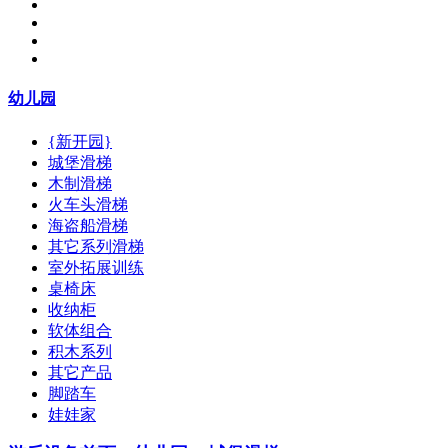
幼儿园
{新开园}
城堡滑梯
木制滑梯
火车头滑梯
海盗船滑梯
其它系列滑梯
室外拓展训练
桌椅床
收纳柜
软体组合
积木系列
其它产品
脚踏车
娃娃家