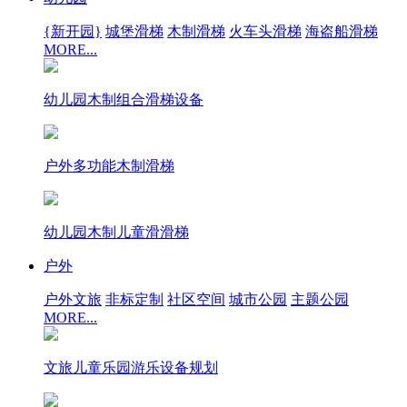
{新开园}
城堡滑梯
木制滑梯
火车头滑梯
海盗船滑梯
MORE...
幼儿园木制组合滑梯设备
户外多功能木制滑梯
幼儿园木制儿童滑滑梯
户外
户外文旅
非标定制
社区空间
城市公园
主题公园
MORE...
文旅儿童乐园游乐设备规划