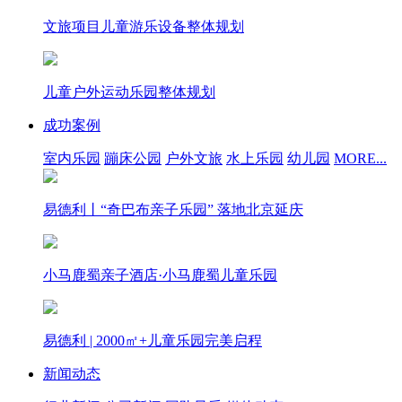
文旅项目儿童游乐设备整体规划
儿童户外运动乐园整体规划
成功案例
室内乐园
蹦床公园
户外文旅
水上乐园
幼儿园
MORE...
易德利丨“奇巴布亲子乐园” 落地北京延庆
小马鹿蜀亲子酒店·小马鹿蜀儿童乐园
易德利 | 2000㎡+儿童乐园完美启程
新闻动态