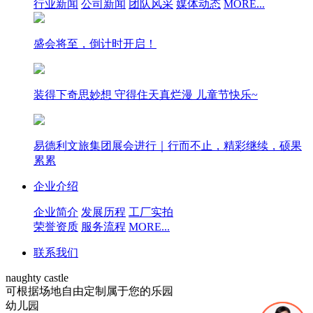
行业新闻
公司新闻
团队风采
媒体动态
MORE...
盛会将至，倒计时开启！
装得下奇思妙想 守得住天真烂漫 儿童节快乐~
易德利文旅集团展会进行｜行而不止，精彩继续，硕果
累累
企业介绍
企业简介
发展历程
工厂实拍
荣誉资质
服务流程
MORE...
联系我们
naughty castle
可根据场地自由定制属于您的乐园
幼儿园