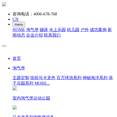
咨询电话：
4006-678-768
CN
menu
HOME
淘气堡
蹦床
水上乐园
幼儿园
户外
成功案例
新
闻动态
企业介绍
联系我们
首页
淘气堡
主题定制
缤纷马卡龙色
百万球池系列
神秘海洋系列
亲
子乐园系列
MORE...
室内淘气堡运动公园