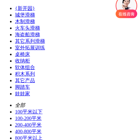
{新开园}
城堡滑梯
木制滑梯
火车头滑梯
海盗船滑梯
其它系列滑梯
室外拓展训练
桌椅床
收纳柜
软体组合
积木系列
其它产品
脚踏车
娃娃家
全部
100平米以下
100-200平米
200-400平米
400-800平米
800平米以上