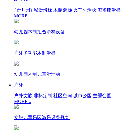
{新开园}
城堡滑梯
木制滑梯
火车头滑梯
海盗船滑梯
MORE...
幼儿园木制组合滑梯设备
户外多功能木制滑梯
幼儿园木制儿童滑滑梯
户外
户外文旅
非标定制
社区空间
城市公园
主题公园
MORE...
文旅儿童乐园游乐设备规划