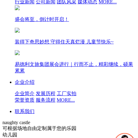
行业新闻
公司新闻
团队风采
媒体动态
MORE...
盛会将至，倒计时开启！
装得下奇思妙想 守得住天真烂漫 儿童节快乐~
易德利文旅集团展会进行｜行而不止，精彩继续，硕果
累累
企业介绍
企业简介
发展历程
工厂实拍
荣誉资质
服务流程
MORE...
联系我们
naughty castle
可根据场地自由定制属于您的乐园
幼儿园