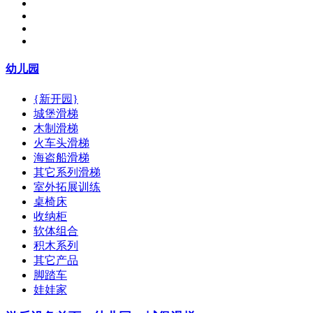
幼儿园
{新开园}
城堡滑梯
木制滑梯
火车头滑梯
海盗船滑梯
其它系列滑梯
室外拓展训练
桌椅床
收纳柜
软体组合
积木系列
其它产品
脚踏车
娃娃家