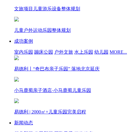
文旅项目儿童游乐设备整体规划
儿童户外运动乐园整体规划
成功案例
室内乐园
蹦床公园
户外文旅
水上乐园
幼儿园
MORE...
易德利丨“奇巴布亲子乐园” 落地北京延庆
小马鹿蜀亲子酒店·小马鹿蜀儿童乐园
易德利 | 2000㎡+儿童乐园完美启程
新闻动态