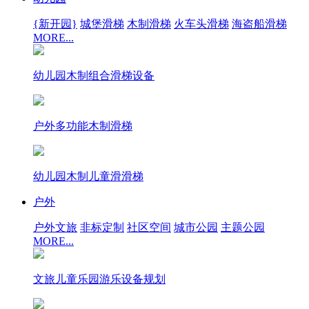
{新开园}
城堡滑梯
木制滑梯
火车头滑梯
海盗船滑梯
MORE...
幼儿园木制组合滑梯设备
户外多功能木制滑梯
幼儿园木制儿童滑滑梯
户外
户外文旅
非标定制
社区空间
城市公园
主题公园
MORE...
文旅儿童乐园游乐设备规划