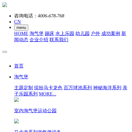
咨询电话：
4006-678-768
CN
menu
HOME
淘气堡
蹦床
水上乐园
幼儿园
户外
成功案例
新
闻动态
企业介绍
联系我们
首页
淘气堡
主题定制
缤纷马卡龙色
百万球池系列
神秘海洋系列
亲
子乐园系列
MORE...
室内淘气堡运动公园