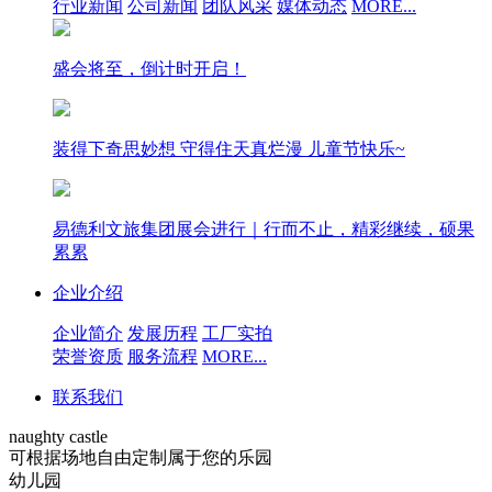
行业新闻
公司新闻
团队风采
媒体动态
MORE...
盛会将至，倒计时开启！
装得下奇思妙想 守得住天真烂漫 儿童节快乐~
易德利文旅集团展会进行｜行而不止，精彩继续，硕果
累累
企业介绍
企业简介
发展历程
工厂实拍
荣誉资质
服务流程
MORE...
联系我们
naughty castle
可根据场地自由定制属于您的乐园
幼儿园