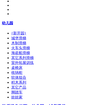
幼儿园
{新开园}
城堡滑梯
木制滑梯
火车头滑梯
海盗船滑梯
其它系列滑梯
室外拓展训练
桌椅床
收纳柜
软体组合
积木系列
其它产品
脚踏车
娃娃家