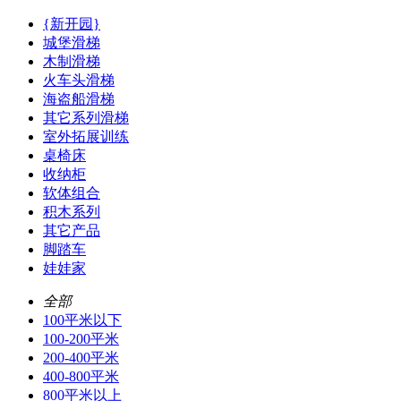
{新开园}
城堡滑梯
木制滑梯
火车头滑梯
海盗船滑梯
其它系列滑梯
室外拓展训练
桌椅床
收纳柜
软体组合
积木系列
其它产品
脚踏车
娃娃家
全部
100平米以下
100-200平米
200-400平米
400-800平米
800平米以上