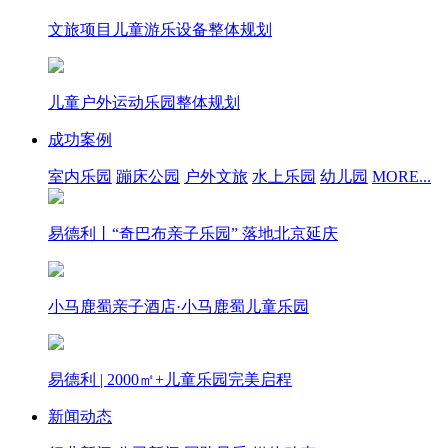
文旅项目儿童游乐设备整体规划
儿童户外运动乐园整体规划
成功案例
室内乐园
蹦床公园
户外文旅
水上乐园
幼儿园
MORE...
易德利丨“奇巴布亲子乐园” 落地北京延庆
小马鹿蜀亲子酒店·小马鹿蜀儿童乐园
易德利 | 2000㎡+儿童乐园完美启程
新闻动态