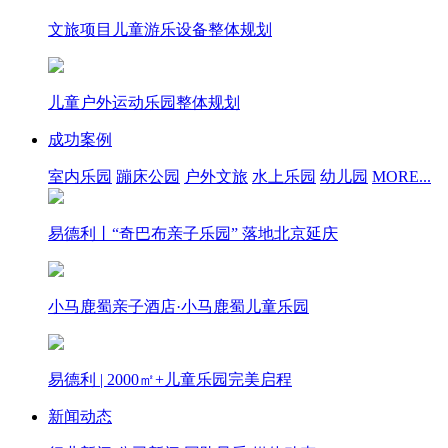
文旅项目儿童游乐设备整体规划
儿童户外运动乐园整体规划
成功案例
室内乐园
蹦床公园
户外文旅
水上乐园
幼儿园
MORE...
易德利丨“奇巴布亲子乐园” 落地北京延庆
小马鹿蜀亲子酒店·小马鹿蜀儿童乐园
易德利 | 2000㎡+儿童乐园完美启程
新闻动态