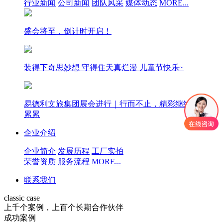
行业新闻
公司新闻
团队风采
媒体动态
MORE...
盛会将至，倒计时开启！
装得下奇思妙想 守得住天真烂漫 儿童节快乐~
易德利文旅集团展会进行｜行而不止，精彩继续，硕果
累累
企业介绍
企业简介
发展历程
工厂实拍
荣誉资质
服务流程
MORE...
联系我们
classic case
上千个案例，上百个长期合作伙伴
成功案例