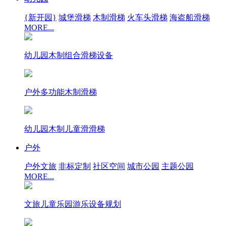
{新开园}
城堡滑梯
木制滑梯
火车头滑梯
海盗船滑梯
MORE...
幼儿园木制组合滑梯设备
户外多功能木制滑梯
幼儿园木制儿童滑滑梯
户外
户外文旅
非标定制
社区空间
城市公园
主题公园
MORE...
文旅儿童乐园游乐设备规划