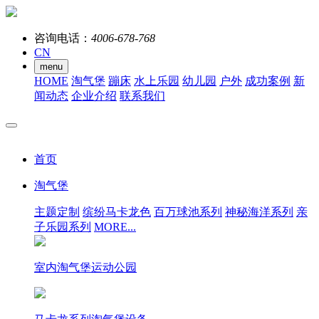
咨询电话：
4006-678-768
CN
menu
HOME
淘气堡
蹦床
水上乐园
幼儿园
户外
成功案例
新
闻动态
企业介绍
联系我们
首页
淘气堡
主题定制
缤纷马卡龙色
百万球池系列
神秘海洋系列
亲
子乐园系列
MORE...
室内淘气堡运动公园