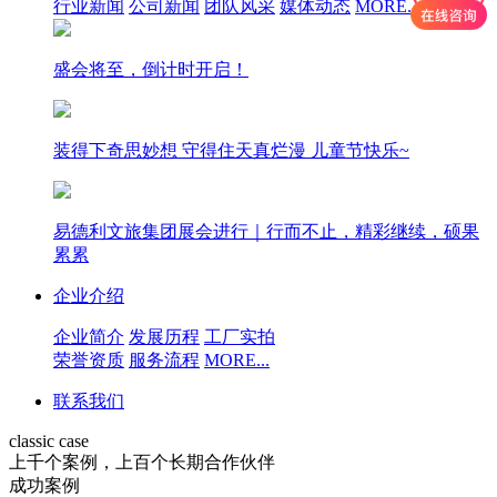
行业新闻
公司新闻
团队风采
媒体动态
MORE...
盛会将至，倒计时开启！
装得下奇思妙想 守得住天真烂漫 儿童节快乐~
易德利文旅集团展会进行｜行而不止，精彩继续，硕果
累累
企业介绍
企业简介
发展历程
工厂实拍
荣誉资质
服务流程
MORE...
联系我们
classic case
上千个案例，上百个长期合作伙伴
成功案例