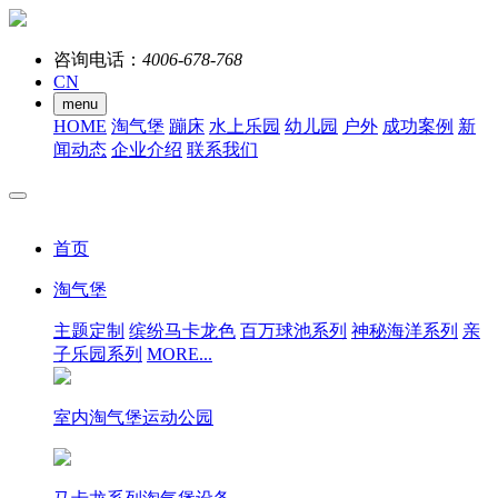
咨询电话：
4006-678-768
CN
menu
HOME
淘气堡
蹦床
水上乐园
幼儿园
户外
成功案例
新
闻动态
企业介绍
联系我们
首页
淘气堡
主题定制
缤纷马卡龙色
百万球池系列
神秘海洋系列
亲
子乐园系列
MORE...
室内淘气堡运动公园