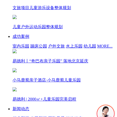
文旅项目儿童游乐设备整体规划
儿童户外运动乐园整体规划
成功案例
室内乐园
蹦床公园
户外文旅
水上乐园
幼儿园
MORE...
易德利丨“奇巴布亲子乐园” 落地北京延庆
小马鹿蜀亲子酒店·小马鹿蜀儿童乐园
易德利 | 2000㎡+儿童乐园完美启程
新闻动态