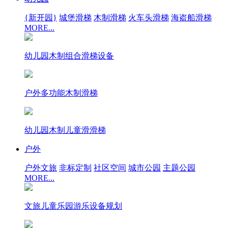
{新开园}
城堡滑梯
木制滑梯
火车头滑梯
海盗船滑梯
MORE...
幼儿园木制组合滑梯设备
户外多功能木制滑梯
幼儿园木制儿童滑滑梯
户外
户外文旅
非标定制
社区空间
城市公园
主题公园
MORE...
文旅儿童乐园游乐设备规划