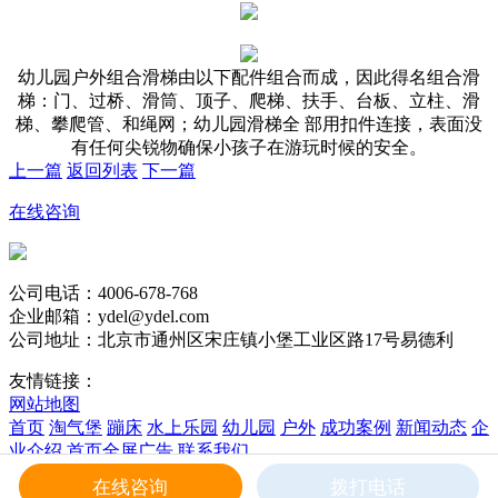
幼儿园户外组合滑梯由以下配件组合而成，因此得名组合滑
梯：门、过桥、滑筒、顶子、爬梯、扶手、台板、立柱、滑
梯、攀爬管、和绳网；幼儿园滑梯全 部用扣件连接，表面没
有任何尖锐物确保小孩子在游玩时候的安全。
上一篇
返回列表
下一篇
在线咨询
公司电话：4006-678-768
企业邮箱：ydel@ydel.com
公司地址：北京市通州区宋庄镇小堡工业区路17号易德利
友情链接：
网站地图
首页
淘气堡
蹦床
水上乐园
幼儿园
户外
成功案例
新闻动态
企
业介绍
首页全屏广告
联系我们
版权所有 易德利 Copyright © 2017 Rights Reserved
在线咨询
拨打电话
京ICP备20026203号
-1