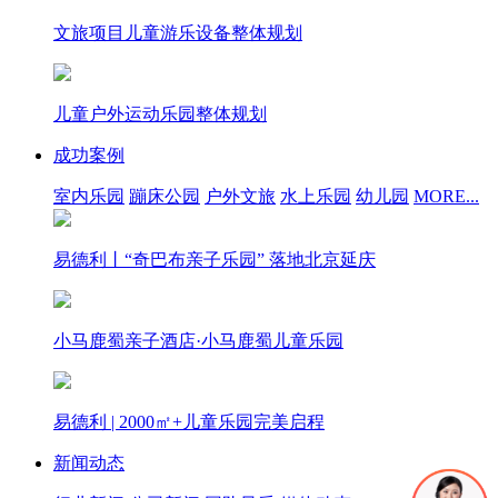
文旅项目儿童游乐设备整体规划
儿童户外运动乐园整体规划
成功案例
室内乐园
蹦床公园
户外文旅
水上乐园
幼儿园
MORE...
易德利丨“奇巴布亲子乐园” 落地北京延庆
小马鹿蜀亲子酒店·小马鹿蜀儿童乐园
易德利 | 2000㎡+儿童乐园完美启程
新闻动态