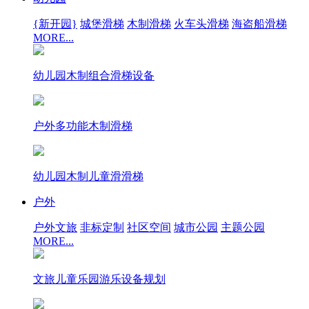
{新开园}
城堡滑梯
木制滑梯
火车头滑梯
海盗船滑梯
MORE...
幼儿园木制组合滑梯设备
户外多功能木制滑梯
幼儿园木制儿童滑滑梯
户外
户外文旅
非标定制
社区空间
城市公园
主题公园
MORE...
文旅儿童乐园游乐设备规划