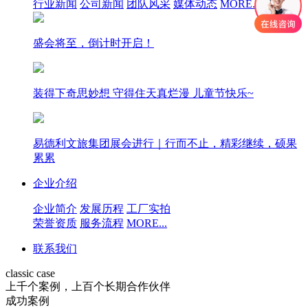
行业新闻
公司新闻
团队风采
媒体动态
MORE...
盛会将至，倒计时开启！
装得下奇思妙想 守得住天真烂漫 儿童节快乐~
易德利文旅集团展会进行｜行而不止，精彩继续，硕果
累累
企业介绍
企业简介
发展历程
工厂实拍
荣誉资质
服务流程
MORE...
联系我们
classic case
上千个案例，上百个长期合作伙伴
成功案例