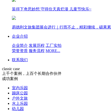
装得下奇思妙想 守得住天真烂漫 儿童节快乐~
易德利文旅集团展会进行｜行而不止，精彩继续，硕果累
企业介绍
企业简介
发展历程
工厂实拍
荣誉资质
服务流程
MORE...
联系我们
classic case
上千个案例，上百个长期合作伙伴
成功案例
室内乐园
蹦床公园
户外文旅
水上乐园
幼儿园