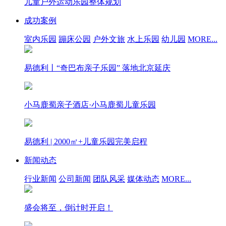
儿童户外运动乐园整体规划
成功案例
室内乐园
蹦床公园
户外文旅
水上乐园
幼儿园
MORE...
易德利丨“奇巴布亲子乐园” 落地北京延庆
小马鹿蜀亲子酒店·小马鹿蜀儿童乐园
易德利 | 2000㎡+儿童乐园完美启程
新闻动态
行业新闻
公司新闻
团队风采
媒体动态
MORE...
盛会将至，倒计时开启！