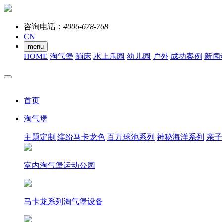
咨询电话：
4006-678-768
CN
menu
HOME
淘气堡
蹦床
水上乐园
幼儿园
户外
成功案例
新闻
首页
淘气堡
主题定制
缤纷马卡龙色
百万球池系列
神秘海洋系列
亲子
室内淘气堡运动公园
马卡龙系列淘气堡设备