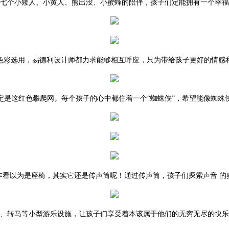
七个小矮人、小黄人、熊出没、小蜜蜂的陪伴，孩子们定能拥有一个幸福
色彩选用，易德利设计师都力求能够相互呼应，只为带给孩子更好的情感
定是这红色攀爬网。每个孩子的心中都住着一个“蜘蛛侠”，希望能像蜘蛛
乍看以为是座椅，其实它还是传声筒呢！通过传声筒，孩子们探索声音 的
、转马等小型游乐设施，让孩子们享受着本该属于他们的无穷无尽的快乐