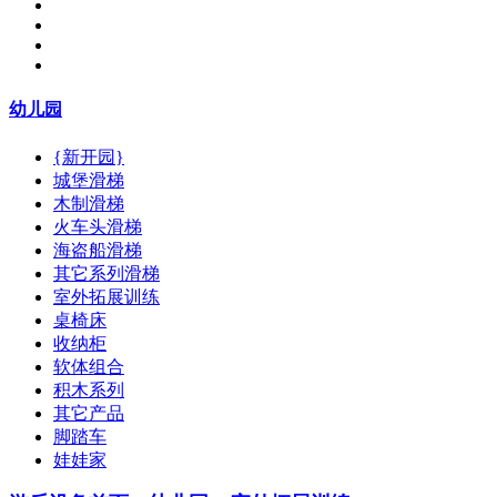
幼儿园
{新开园}
城堡滑梯
木制滑梯
火车头滑梯
海盗船滑梯
其它系列滑梯
室外拓展训练
桌椅床
收纳柜
软体组合
积木系列
其它产品
脚踏车
娃娃家