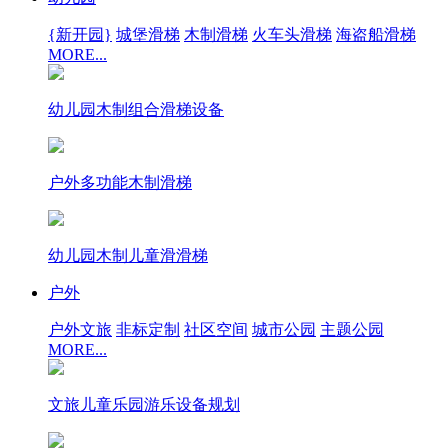
{新开园}
城堡滑梯
木制滑梯
火车头滑梯
海盗船滑梯
MORE...
幼儿园木制组合滑梯设备
户外多功能木制滑梯
幼儿园木制儿童滑滑梯
户外
户外文旅
非标定制
社区空间
城市公园
主题公园
MORE...
文旅儿童乐园游乐设备规划