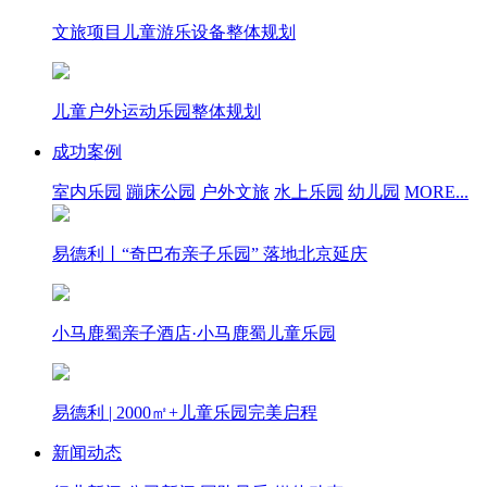
文旅项目儿童游乐设备整体规划
儿童户外运动乐园整体规划
成功案例
室内乐园
蹦床公园
户外文旅
水上乐园
幼儿园
MORE...
易德利丨“奇巴布亲子乐园” 落地北京延庆
小马鹿蜀亲子酒店·小马鹿蜀儿童乐园
易德利 | 2000㎡+儿童乐园完美启程
新闻动态