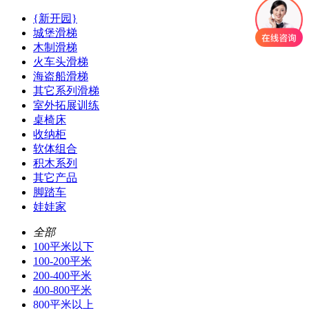
{新开园}
城堡滑梯
木制滑梯
火车头滑梯
海盗船滑梯
其它系列滑梯
室外拓展训练
桌椅床
收纳柜
软体组合
积木系列
其它产品
脚踏车
娃娃家
全部
100平米以下
100-200平米
200-400平米
400-800平米
800平米以上