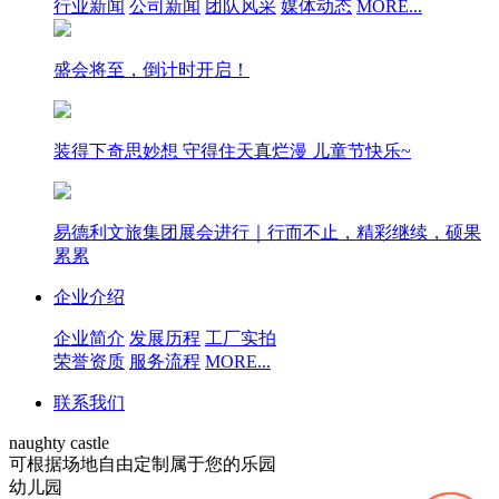
行业新闻
公司新闻
团队风采
媒体动态
MORE...
盛会将至，倒计时开启！
装得下奇思妙想 守得住天真烂漫 儿童节快乐~
易德利文旅集团展会进行｜行而不止，精彩继续，硕果
累累
企业介绍
企业简介
发展历程
工厂实拍
荣誉资质
服务流程
MORE...
联系我们
naughty castle
可根据场地自由定制属于您的乐园
幼儿园