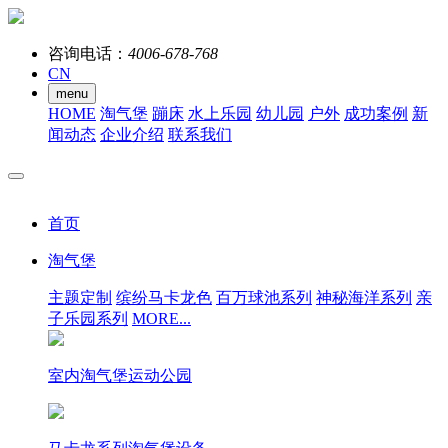
咨询电话：
4006-678-768
CN
menu
HOME
淘气堡
蹦床
水上乐园
幼儿园
户外
成功案例
新
闻动态
企业介绍
联系我们
首页
淘气堡
主题定制
缤纷马卡龙色
百万球池系列
神秘海洋系列
亲
子乐园系列
MORE...
室内淘气堡运动公园