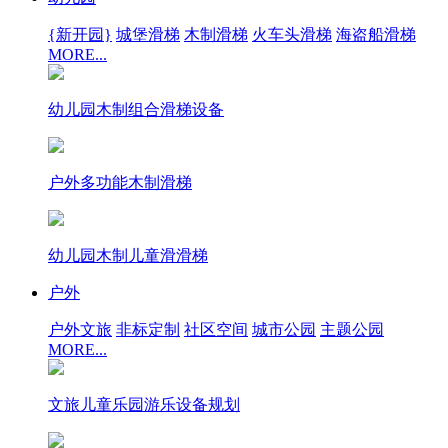
{新开园}
城堡滑梯
木制滑梯
火车头滑梯
海盗船滑梯
MORE...
幼儿园木制组合滑梯设备
户外多功能木制滑梯
幼儿园木制儿童滑滑梯
户外
户外文旅
非标定制
社区空间
城市公园
主题公园
MORE...
文旅儿童乐园游乐设备规划