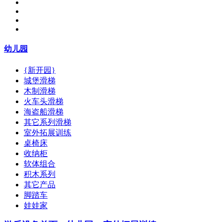
幼儿园
{新开园}
城堡滑梯
木制滑梯
火车头滑梯
海盗船滑梯
其它系列滑梯
室外拓展训练
桌椅床
收纳柜
软体组合
积木系列
其它产品
脚踏车
娃娃家