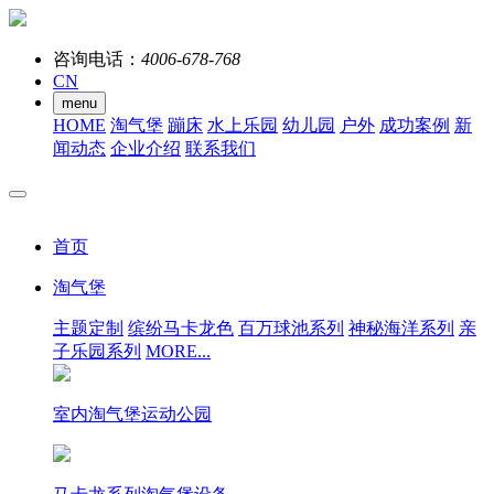
咨询电话：
4006-678-768
CN
menu
HOME
淘气堡
蹦床
水上乐园
幼儿园
户外
成功案例
新
闻动态
企业介绍
联系我们
首页
淘气堡
主题定制
缤纷马卡龙色
百万球池系列
神秘海洋系列
亲
子乐园系列
MORE...
室内淘气堡运动公园