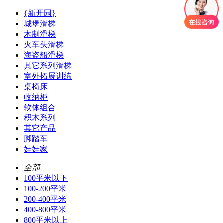
{新开园}
城堡滑梯
木制滑梯
火车头滑梯
海盗船滑梯
其它系列滑梯
室外拓展训练
桌椅床
收纳柜
软体组合
积木系列
其它产品
脚踏车
娃娃家
全部
100平米以下
100-200平米
200-400平米
400-800平米
800平米以上