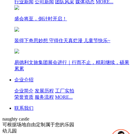
行业新闻
公司新闻
团队风采
媒体动态
MORE...
盛会将至，倒计时开启！
装得下奇思妙想 守得住天真烂漫 儿童节快乐~
易德利文旅集团展会进行｜行而不止，精彩继续，硕果
累累
企业介绍
企业简介
发展历程
工厂实拍
荣誉资质
服务流程
MORE...
联系我们
naughty castle
可根据场地自由定制属于您的乐园
幼儿园