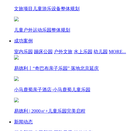
文旅项目儿童游乐设备整体规划
儿童户外运动乐园整体规划
成功案例
室内乐园
蹦床公园
户外文旅
水上乐园
幼儿园
MORE...
易德利丨“奇巴布亲子乐园” 落地北京延庆
小马鹿蜀亲子酒店·小马鹿蜀儿童乐园
易德利 | 2000㎡+儿童乐园完美启程
新闻动态