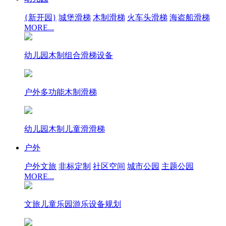
{新开园}
城堡滑梯
木制滑梯
火车头滑梯
海盗船滑梯
MORE...
幼儿园木制组合滑梯设备
户外多功能木制滑梯
幼儿园木制儿童滑滑梯
户外
户外文旅
非标定制
社区空间
城市公园
主题公园
MORE...
文旅儿童乐园游乐设备规划