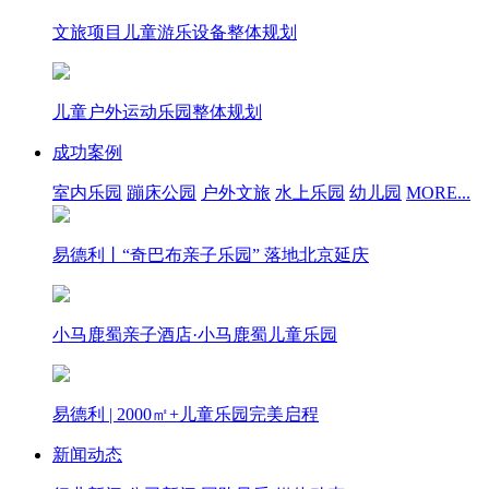
文旅项目儿童游乐设备整体规划
儿童户外运动乐园整体规划
成功案例
室内乐园
蹦床公园
户外文旅
水上乐园
幼儿园
MORE...
易德利丨“奇巴布亲子乐园” 落地北京延庆
小马鹿蜀亲子酒店·小马鹿蜀儿童乐园
易德利 | 2000㎡+儿童乐园完美启程
新闻动态