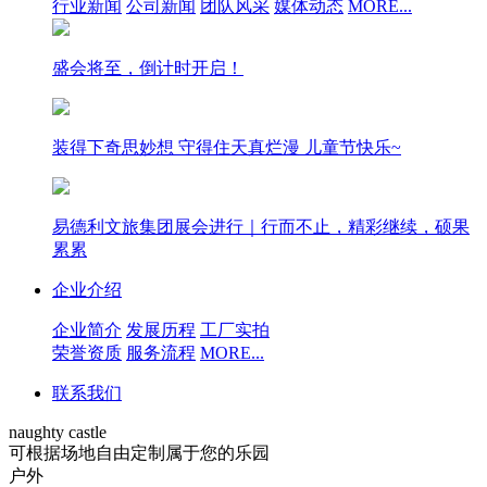
行业新闻
公司新闻
团队风采
媒体动态
MORE...
盛会将至，倒计时开启！
装得下奇思妙想 守得住天真烂漫 儿童节快乐~
易德利文旅集团展会进行｜行而不止，精彩继续，硕果
累累
企业介绍
企业简介
发展历程
工厂实拍
荣誉资质
服务流程
MORE...
联系我们
naughty castle
可根据场地自由定制属于您的乐园
户外