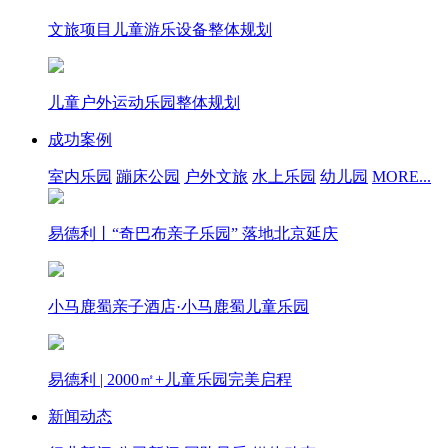
文旅项目儿童游乐设备整体规划
儿童户外运动乐园整体规划
成功案例
室内乐园
蹦床公园
户外文旅
水上乐园
幼儿园
MORE...
易德利丨“奇巴布亲子乐园” 落地北京延庆
小马鹿蜀亲子酒店·小马鹿蜀儿童乐园
易德利 | 2000㎡+儿童乐园完美启程
新闻动态