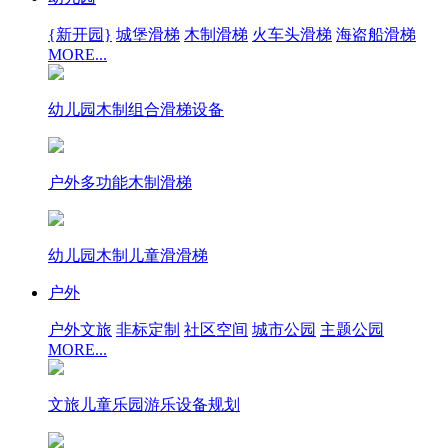
{新开园}
城堡滑梯
木制滑梯
火车头滑梯
海盗船滑梯
MORE...
幼儿园木制组合滑梯设备
户外多功能木制滑梯
幼儿园木制儿童滑滑梯
户外
户外文旅
非标定制
社区空间
城市公园
主题公园
MORE...
文旅儿童乐园游乐设备规划