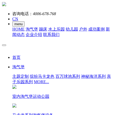
咨询电话：
4006-678-768
CN
menu
HOME
淘气堡
蹦床
水上乐园
幼儿园
户外
成功案例
新
闻动态
企业介绍
联系我们
首页
淘气堡
主题定制
缤纷马卡龙色
百万球池系列
神秘海洋系列
亲
子乐园系列
MORE...
室内淘气堡运动公园