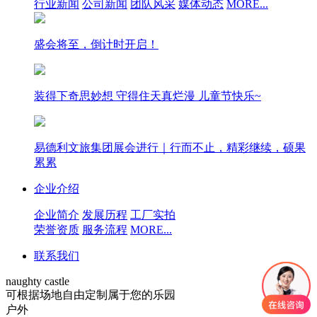
行业新闻
公司新闻
团队风采
媒体动态
MORE...
盛会将至，倒计时开启！
装得下奇思妙想 守得住天真烂漫 儿童节快乐~
易德利文旅集团展会进行｜行而不止，精彩继续，硕果
累累
企业介绍
企业简介
发展历程
工厂实拍
荣誉资质
服务流程
MORE...
联系我们
naughty castle
可根据场地自由定制属于您的乐园
户外