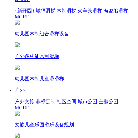
{新开园}
城堡滑梯
木制滑梯
火车头滑梯
海盗船滑梯
MORE...
幼儿园木制组合滑梯设备
户外多功能木制滑梯
幼儿园木制儿童滑滑梯
户外
户外文旅
非标定制
社区空间
城市公园
主题公园
MORE...
文旅儿童乐园游乐设备规划