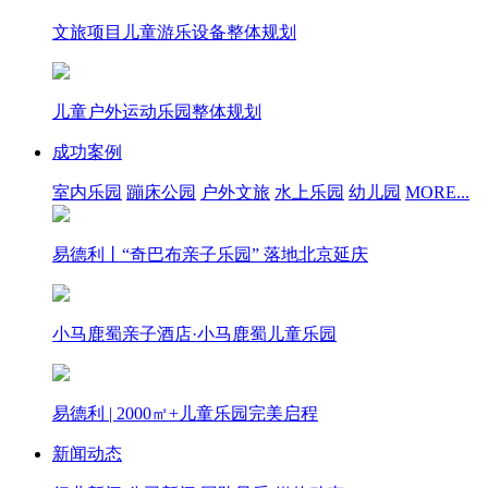
文旅项目儿童游乐设备整体规划
儿童户外运动乐园整体规划
成功案例
室内乐园
蹦床公园
户外文旅
水上乐园
幼儿园
MORE...
易德利丨“奇巴布亲子乐园” 落地北京延庆
小马鹿蜀亲子酒店·小马鹿蜀儿童乐园
易德利 | 2000㎡+儿童乐园完美启程
新闻动态