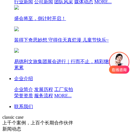
行业新闻
公司新闻
团队风采
媒体动态
MORE...
盛会将至，倒计时开启！
装得下奇思妙想 守得住天真烂漫 儿童节快乐~
易德利文旅集团展会进行｜行而不止，精彩继续，硕果
累累
企业介绍
企业简介
发展历程
工厂实拍
荣誉资质
服务流程
MORE...
联系我们
classic case
上千个案例，上百个长期合作伙伴
新闻动态