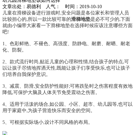
幼儿园滑梯地垫该如何选择
文章出处：易德利 人气：
时间：2019-10-10
儿童在滑梯设备进行游戏时,安全问题是各位家长和管理人员
比较担心的,所以一款比较可靠的
滑梯地垫
是必不可少的,下面
就由小编带大家看一下滑梯地垫在选择时候应该注意哪些方面
吧!
1、色彩鲜艳、不褪色、高强度、防静电、耐磨、耐晒、耐老
化、防裂。
2、款式流行时尚,贴近儿童的心理和性情,结合孩子的特点,可
以让孩子尽情地挥洒天性,既能让孩子们享受快乐,也可让孩子
们培养自我保护意识。
3、减震、防滑,安全防护性能好;可将跌坠时之伤害程度有效地
降低,可保护大脑及人体关节免受震动之伤害。
4、适用于活泼的场合,如公园、小区、超市、幼儿园等,也可以
用于家庭中,为孩子营造快乐而安全的空间。
5、可根据实际场小,设计不同风格的布局。