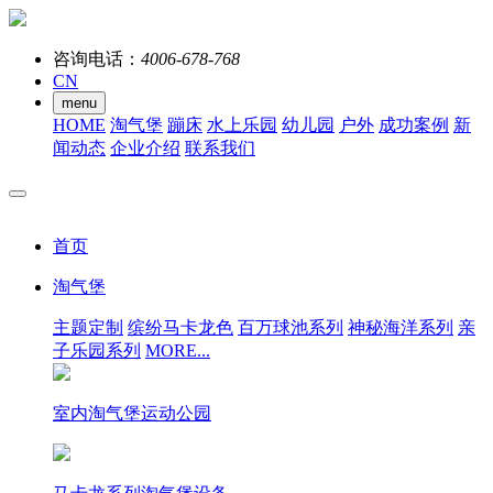
咨询电话：
4006-678-768
CN
menu
HOME
淘气堡
蹦床
水上乐园
幼儿园
户外
成功案例
新
闻动态
企业介绍
联系我们
首页
淘气堡
主题定制
缤纷马卡龙色
百万球池系列
神秘海洋系列
亲
子乐园系列
MORE...
室内淘气堡运动公园