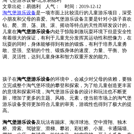
淘气堡游乐设备-北京易德利
文章出处：易德利 人气：
时间：2019-12-12
淘气堡游乐设备
是一项市面上比较流行的儿童游乐项目，深受
小朋友和父母的喜爱。淘气堡游乐设备主要是针对小孩子喜欢
钻、爬、滑、荡、跳、滚、摇动等特点的天性而研发设计的，
儿童在
淘气堡游乐设备
内处于惊险刺激玩耍环境下但是安全性
有着很大的保证，有利于儿童充分发挥其运动性和想像力，在
玩耍的同时，身体能够得到有效的锻炼，有利于培养儿童勇
敢、坚强、坚韧的个性、锻炼身体的速度、力量、平衡、协
调、灵活性，达到儿童身体和智力双重开发的能力。
孩子在
淘气堡游乐设备
的环境中，会减少对父母的依赖，要独
立完成整个淘气堡环境的攀登和探索，为了给儿童创造更丰富
的意境和探索环境，淘气堡游乐设备的设计和玩法也不断更
新，增加了更多的主题、风格、元素，使当前市场上的淘气堡
游乐设备变得更加符合儿童的审美，游戏性也得到了极大的提
高。
淘气堡游乐设备
及玩法有蹦床、海洋球池、空中滑翔、独木
桥、滑索、驾驶室、滑梯、攀岩、彩虹桥、小屋、卡通隔墙、