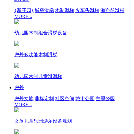
{新开园}
城堡滑梯
木制滑梯
火车头滑梯
海盗船滑梯
MORE...
幼儿园木制组合滑梯设备
户外多功能木制滑梯
幼儿园木制儿童滑滑梯
户外
户外文旅
非标定制
社区空间
城市公园
主题公园
MORE...
文旅儿童乐园游乐设备规划