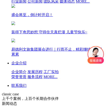
行业新闻
公司新闻
团队风采
媒体动态
MORE...
盛会将至，倒计时开启！
装得下奇思妙想 守得住天真烂漫 儿童节快乐~
易德利文旅集团展会进行｜行而不止，精彩继续，硕果
累累
企业介绍
企业简介
发展历程
工厂实拍
荣誉资质
服务流程
MORE...
联系我们
classic case
上千个案例，上百个长期合作伙伴
新闻动态