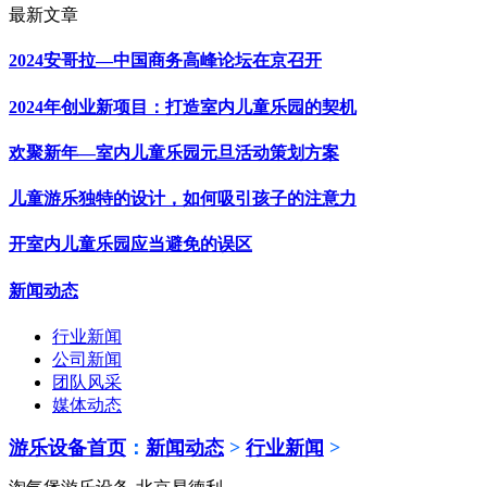
最新文章
2024安哥拉—中国商务高峰论坛在京召开
2024年创业新项目：打造室内儿童乐园的契机
欢聚新年—室内儿童乐园元旦活动策划方案
儿童游乐独特的设计，如何吸引孩子的注意力
开室内儿童乐园应当避免的误区
新闻动态
行业新闻
公司新闻
团队风采
媒体动态
游乐设备首页
：
新闻动态
>
行业新闻
>