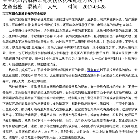
宝宝玩组合滑梯常见受伤状况和处理方法介绍
文章出处：易德利 人气：
时间：2017-03-28
宝宝玩组合滑梯必知的安全知识
滚筒式的组合滑梯容易使儿童在下滑的过程中撞伤头部，皮肤会出现深紫色的瘀斑，较严重的
撞伤，可能出现血肿;如果发生骨骼的撞伤，还可能会出现肿胀症状。出现这样的情况怎么办呢?
以手掌按住撞伤的部位，切勿按揉以免造成更严重的皮下出血，冰敷可降低伤处的血流量，减
少出血肿胀与疼痛。冰敷患部约需要30分钟，视情况更换冷敷料，且冰敷的部位不要加盖衣物，避
免因忘记拿下冰敷物而影响局部血流。若肿胀严重可以用弹性绷带包扎，注意轻轻缠绕，不要包扎
太紧，以免影响局部血液循环。如果儿童的手脚末稍肢体苍白、冰冷或感觉异常，就表示包得太
紧。此外，也可以抬高撞伤部位以减少肿胀情形;将瘀斑表面的皮肤擦干净后，可以为宝宝擦一些
消除瘀斑的外用药膏。撞伤24小时后再以热毛巾为儿童热敷，大一点的瘀伤可以48小时后再热
敷，可促进瘀血的吸收，加速瘀斑消退。
热敷后，妈妈可以在手掌涂些润滑油或消除瘀斑的软膏，
可愈有道
以手掌按摩遣伤的部位。安
抚儿童情绪，以减轻不安与焦虑。儿童重要器官受损如头部出血或全身性的瘀斑以及神志方面出现
异常、四肢无力，必须立即就医。
另外就是擦伤，擦伤是儿童在玩组合滑梯时最常见的现象，有一些组合滑梯的滑道上并不是十
分光滑，木头组合滑梯容易出现裂痕或毛刺，石头做成的组合滑梯有凹凸不平的地方还有裂纹。这
些因素都容易使儿童在下滑的过程中造成擦伤，特别是有的儿童还穿着开裆裤或者很薄的衣裤，滑
下来就容易使屁股表面的皮肤破损，多数情况下，都是轻微皮肤擦伤，伤口较小，可能少许渗血，
出血量不大，擦伤处可能有脏东西嵌入或划破皮肤。宝宝仅表现为哭闹或诉患处疼痛，过后很快恢
复常态，不影响活动玩耍，无异常表情。如果擦伤部位比较大，或者有渗出物，家长最好使用医用
消毒纱布敷盖，紧急情况下可用干净的手绢、毛巾、纸巾作为替代品敷盖在擦伤处。禁止使用面粉
和牙膏敷在擦伤处。注意，擦伤部位如果是手指或脚趾，不要把手指或脚趾缠得过紧，以免影响血
液循环。如果擦伤面积太大，出血不止，局部肿胀，大片淤血，伤口上沾有无法自行清洗掉的沙
粒、脏物等，伤口敷盖干净的布制用品，应立刻去医院就医。