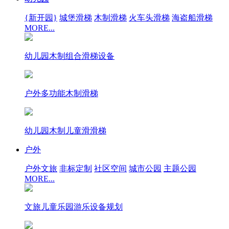
{新开园}
城堡滑梯
木制滑梯
火车头滑梯
海盗船滑梯
MORE...
幼儿园木制组合滑梯设备
户外多功能木制滑梯
幼儿园木制儿童滑滑梯
户外
户外文旅
非标定制
社区空间
城市公园
主题公园
MORE...
文旅儿童乐园游乐设备规划