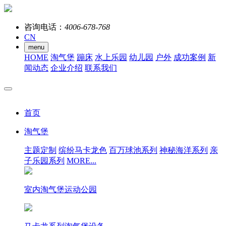
咨询电话：
4006-678-768
CN
menu
HOME
淘气堡
蹦床
水上乐园
幼儿园
户外
成功案例
新
闻动态
企业介绍
联系我们
首页
淘气堡
主题定制
缤纷马卡龙色
百万球池系列
神秘海洋系列
亲
子乐园系列
MORE...
室内淘气堡运动公园