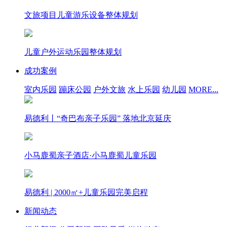
文旅项目儿童游乐设备整体规划
儿童户外运动乐园整体规划
成功案例
室内乐园
蹦床公园
户外文旅
水上乐园
幼儿园
MORE...
易德利丨“奇巴布亲子乐园” 落地北京延庆
小马鹿蜀亲子酒店·小马鹿蜀儿童乐园
易德利 | 2000㎡+儿童乐园完美启程
新闻动态