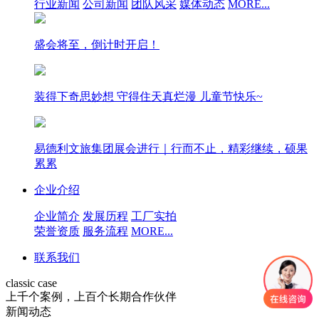
行业新闻
公司新闻
团队风采
媒体动态
MORE...
盛会将至，倒计时开启！
装得下奇思妙想 守得住天真烂漫 儿童节快乐~
易德利文旅集团展会进行｜行而不止，精彩继续，硕果
累累
企业介绍
企业简介
发展历程
工厂实拍
荣誉资质
服务流程
MORE...
联系我们
classic case
上千个案例，上百个长期合作伙伴
新闻动态