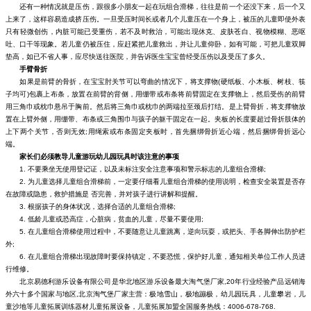
还有一种情况就是压伤，跟很多小朋友一起在玩组合滑梯，往往是前一个还没下来，后一个又
上来了，这样容易造成挤压伤。一旦受压时间长或者几个儿童压在一个身上，被压的儿童即使外表
只有轻微创伤，内脏可能已受重伤，若不及时救治，可能出现休克、皮肤苍白、视物模糊、恶呕
吐、口干等现象。若儿童仍被压住，应赶紧把儿童救出，并让儿童仰卧，如有可能，可把儿童双脚
垫高，如已不省人事，应尽快送往医院，并告诉医生宝宝曾经受压伤以及受压了多久。
手臂骨折
如果是前臂的骨折，在宝宝肘关节可以弯曲的情况下，将支撑物(硬纸板、小木板、树枝、筷
子均可)包裹上布条，放置在前臂的背侧，用绷带或布条将前臂固定在支撑物上，然后受伤的前臂
用三角巾或枕巾悬吊于胸前。然后将三角巾或枕巾的两端拉至颈后打结。是上臂骨折，将支撑物放
置在上臂外侧，用绷带、布条或三角围巾与孩子的躯干固定在一起。夹板的长度要超过骨折肢体的
上下两个关节，否则无效;用绳索或布条固定夹板时，首先捆绑骨折近心端，然后捆绑骨折远心
端。
家长们必须教导儿童游玩幼儿园玩具
时该注意的事项
1. 不要乘坐无使用登记证，以及未标注安全注意事项和警示标志的儿童组合滑梯;
2. 为儿童选择儿童组合滑梯前，一定要仔细看儿童组合滑梯的使用说明，检查安全装置是否存
在故障或隐患，救护措施是 否完善，并对孩子进行讲解和提醒。
3. 根据孩子的身体状况，选择合适的儿童组合滑梯;
4. 低龄儿童或恐高症，心脏病，贫血的儿童，尽量不要使用;
5. 在儿童组合滑梯使用过程中，不要随意让儿童跳离，逆向玩耍，或把头、手各脚伸出防护栏
外;
6. 在儿童组合滑梯出现故障时要保持镇定，不要恐慌，保护好儿童，通知相关单位工作人员进
行维修。
北京易德利游乐设备有限公司是华北地区游乐设备最大淘气堡厂家,20年行业经验产品远销海
外六十多个国家与地区,北京淘气堡厂家主营：极地雪山，极地蹦极，幼儿园玩具，儿童攀岩，儿
童沙地等儿童拓展训练器材儿童拓展设备，儿童拓展加盟全国服务热线：4006-678-768.