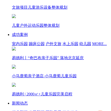
文旅项目儿童游乐设备整体规划
儿童户外运动乐园整体规划
成功案例
室内乐园
蹦床公园
户外文旅
水上乐园
幼儿园
MORE...
易德利丨“奇巴布亲子乐园” 落地北京延庆
小马鹿蜀亲子酒店·小马鹿蜀儿童乐园
易德利 | 2000㎡+儿童乐园完美启程
新闻动态