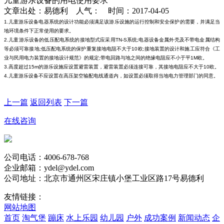
儿童游乐设备的用电使用要求
文章出处：易德利 人气：
时间：2017-04-05
1.儿童游乐设备电器系统的设计功能必须满足该游乐设施的运行控制和安全保护的需要，并满足当
地环境条件下正常使用的要求。
2.儿童游乐设备的低压配电系统的接地型式应采用TN-S系统;电器设备金属外壳及不带电金属结构
等必须可靠接地;低压配电系统的保护重复接地电阻不大于10欧;接地装置的设计和施工应符合《工
业与民用电力装置的接地设计规范》的规定;带电回路与地之间的绝缘电阻应不小于平1M欧。
3.高度超过15m的游乐设施应设置避雷装置，避雷装置必须连接可靠，其接地电阻应不大于10欧。
4.儿童游乐设备不应设置在高压架空输配电线通道内，如设置必须取得当地电力管理部门的同意。
上一篇
返回列表
下一篇
在线咨询
公司电话：4006-678-768
企业邮箱：ydel@ydel.com
公司地址：北京市通州区宋庄镇小堡工业区路17号易德利
友情链接：
网站地图
首页
淘气堡
蹦床
水上乐园
幼儿园
户外
成功案例
新闻动态
企