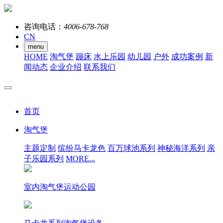
咨询电话：
4006-678-768
CN
menu
HOME
淘气堡
蹦床
水上乐园
幼儿园
户外
成功案例
新
闻动态
企业介绍
联系我们
首页
淘气堡
主题定制
缤纷马卡龙色
百万球池系列
神秘海洋系列
亲
子乐园系列
MORE...
室内淘气堡运动公园