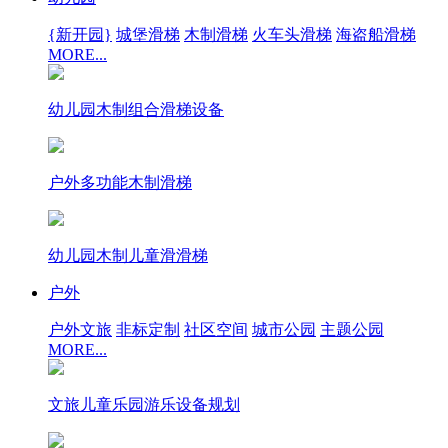
{新开园}
城堡滑梯
木制滑梯
火车头滑梯
海盗船滑梯
MORE...
幼儿园木制组合滑梯设备
户外多功能木制滑梯
幼儿园木制儿童滑滑梯
户外
户外文旅
非标定制
社区空间
城市公园
主题公园
MORE...
文旅儿童乐园游乐设备规划