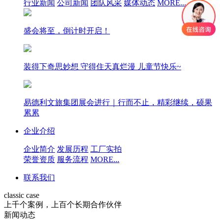
行业新闻
公司新闻
团队风采
媒体动态
MORE...
盛会将至，倒计时开启！
装得下奇思妙想 守得住天真烂漫 儿童节快乐~
易德利文旅集团展会进行｜行而不止，精彩继续，硕果
累累
企业介绍
企业简介
发展历程
工厂实拍
荣誉资质
服务流程
MORE...
联系我们
classic case
上千个案例，上百个长期合作伙伴
新闻动态