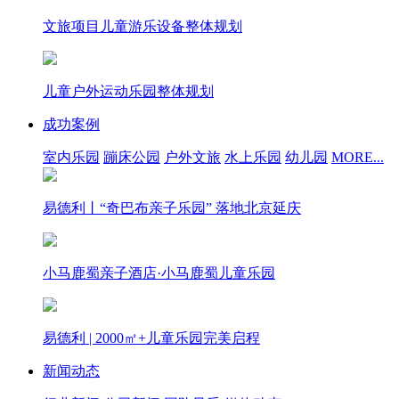
文旅项目儿童游乐设备整体规划
儿童户外运动乐园整体规划
成功案例
室内乐园
蹦床公园
户外文旅
水上乐园
幼儿园
MORE...
易德利丨“奇巴布亲子乐园” 落地北京延庆
小马鹿蜀亲子酒店·小马鹿蜀儿童乐园
易德利 | 2000㎡+儿童乐园完美启程
新闻动态