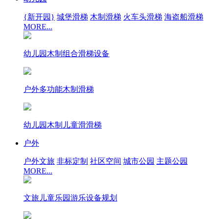
{新开园}
城堡滑梯
木制滑梯
火车头滑梯
海盗船滑梯
MORE...
幼儿园木制组合滑梯设备
户外多功能木制滑梯
幼儿园木制儿童滑滑梯
户外
户外文旅
非标定制
社区空间
城市公园
主题公园
MORE...
文旅儿童乐园游乐设备规划