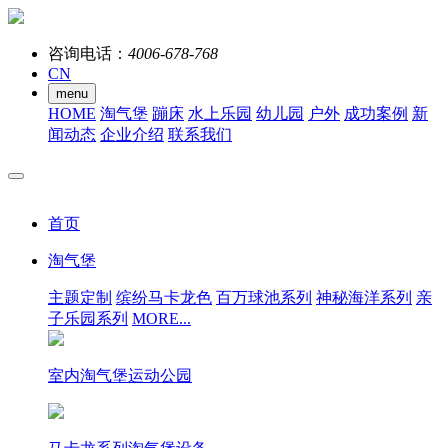
咨询电话：
4006-678-768
CN
menu
HOME
淘气堡
蹦床
水上乐园
幼儿园
户外
成功案例
新
闻动态
企业介绍
联系我们
首页
淘气堡
主题定制
缤纷马卡龙色
百万球池系列
神秘海洋系列
亲
子乐园系列
MORE...
室内淘气堡运动公园