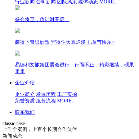
行业新闻
公司新闻
团队风采
媒体动态
MORE...
盛会将至，倒计时开启！
装得下奇思妙想 守得住天真烂漫 儿童节快乐~
易德利文旅集团展会进行｜行而不止，精彩继续，硕果
累累
企业介绍
企业简介
发展历程
工厂实拍
荣誉资质
服务流程
MORE...
联系我们
classic case
上千个案例，上百个长期合作伙伴
新闻动态