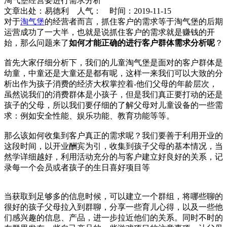
淘气堡经营要进行需求分析
文章出处：易德利 人气：
时间：2019-11-15
对于
淘气堡
的经营者而言，抓住客户的需求等于淘气堡的后期
运营成功了一大半，也就是说抓住客户的需求就是赚钱的开
始，那么问题来了
如何才能正确的进行客户群体需求分析呢
？
首先大家仔细分析下，我们的儿童淘气堡是面对的客户群体是
幼童，中童还是大童还是都有呢，这样一来我们可以大致的分
析出作为孩子消费的经济大权掌控着-他们父母的年龄层次，
虽然说我们的消费群体是小孩子，但是我们真正要打动的还是
孩子的父母，所以我们要仔细的了解父母对儿童设备的一些需
求：例如安全性能、娱乐功能、教育功能等等。
那么该如何收集到客户真正的需求呢？我们要善于利用开业的
这段时间，以开业酬宾为引，收集到孩子父母的基本情况，当
然学详细越好，利用活动充分的与客户建立好良好的关系，记
录每一个会员或者孩子的生日喜好项目等
当获取到足够多的信息时候，可以建立一个群组，将哪些聊的
很好的孩子父母拉入到群聊，分享一些育儿心得，以及一些他
们感兴趣的信息、产品，进一步拉近他们的关系。同时不时的