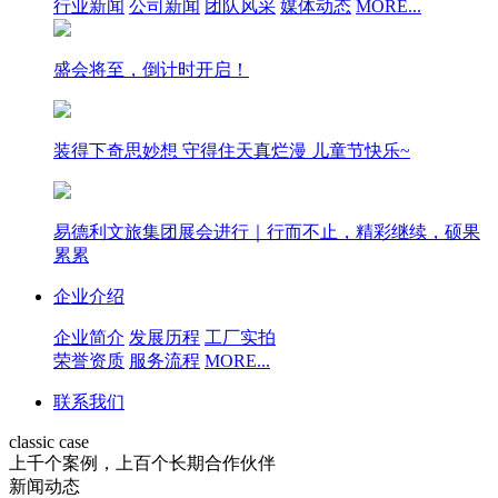
行业新闻
公司新闻
团队风采
媒体动态
MORE...
盛会将至，倒计时开启！
装得下奇思妙想 守得住天真烂漫 儿童节快乐~
易德利文旅集团展会进行｜行而不止，精彩继续，硕果
累累
企业介绍
企业简介
发展历程
工厂实拍
荣誉资质
服务流程
MORE...
联系我们
classic case
上千个案例，上百个长期合作伙伴
新闻动态