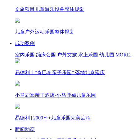
文旅项目儿童游乐设备整体规划
儿童户外运动乐园整体规划
成功案例
室内乐园
蹦床公园
户外文旅
水上乐园
幼儿园
MORE...
易德利丨“奇巴布亲子乐园” 落地北京延庆
小马鹿蜀亲子酒店·小马鹿蜀儿童乐园
易德利 | 2000㎡+儿童乐园完美启程
新闻动态