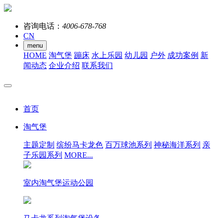
咨询电话：
4006-678-768
CN
menu
HOME
淘气堡
蹦床
水上乐园
幼儿园
户外
成功案例
新
闻动态
企业介绍
联系我们
首页
淘气堡
主题定制
缤纷马卡龙色
百万球池系列
神秘海洋系列
亲
子乐园系列
MORE...
室内淘气堡运动公园