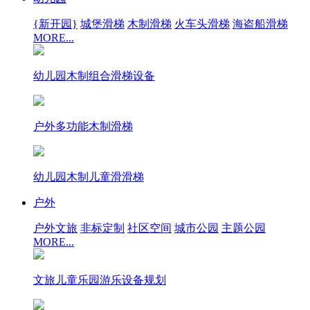
{新开园}
城堡滑梯
木制滑梯
火车头滑梯
海盗船滑梯
MORE...
幼儿园木制组合滑梯设备
户外多功能木制滑梯
幼儿园木制儿童滑滑梯
户外
户外文旅
非标定制
社区空间
城市公园
主题公园
MORE...
文旅儿童乐园游乐设备规划