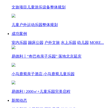
文旅项目儿童游乐设备整体规划
儿童户外运动乐园整体规划
成功案例
室内乐园
蹦床公园
户外文旅
水上乐园
幼儿园
MORE...
易德利丨“奇巴布亲子乐园” 落地北京延庆
小马鹿蜀亲子酒店·小马鹿蜀儿童乐园
易德利 | 2000㎡+儿童乐园完美启程
新闻动态