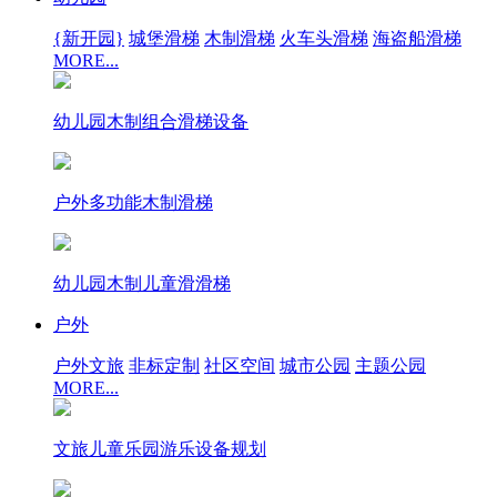
{新开园}
城堡滑梯
木制滑梯
火车头滑梯
海盗船滑梯
MORE...
幼儿园木制组合滑梯设备
户外多功能木制滑梯
幼儿园木制儿童滑滑梯
户外
户外文旅
非标定制
社区空间
城市公园
主题公园
MORE...
文旅儿童乐园游乐设备规划