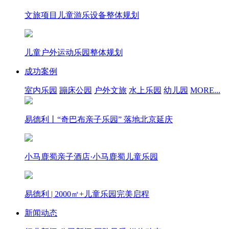
文旅项目儿童游乐设备整体规划
儿童户外运动乐园整体规划
成功案例
室内乐园
蹦床公园
户外文旅
水上乐园
幼儿园
MORE...
易德利丨“奇巴布亲子乐园” 落地北京延庆
小马鹿蜀亲子酒店·小马鹿蜀儿童乐园
易德利 | 2000㎡+儿童乐园完美启程
新闻动态