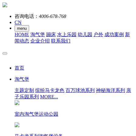
咨询电话：
4006-678-768
CN
menu
HOME
淘气堡
蹦床
水上乐园
幼儿园
户外
成功案例
新
闻动态
企业介绍
联系我们
首页
淘气堡
主题定制
缤纷马卡龙色
百万球池系列
神秘海洋系列
亲
子乐园系列
MORE...
室内淘气堡运动公园