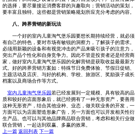
的选择，要尽量接近消费客群的兴趣取向；营销活动的策划，
要丰富且独特。这些都是营销策略规划所应充分考虑的内容。
八、跨界营销的新玩法
一个好的室内儿童淘气堡乐园要想长期持续经营，就必须
有自己的特色，要对市场有敏锐的洞察力，了解孩子的需求。
必须用新颖的设备和有视觉冲击的产品来吸引孩子的注意力，
突出产品个性化和自身竞争力。因此不管是投资者还是经营商
家，做好室内儿童淘气堡乐园的化解营销是获取收益最最新方
式。好的跨界营销方案如：特殊节日免费体验、节假日促销、
主题活动及店庆、与好的机构、学校、旅游区、奖励孩子成长
档案以及商场合作等方式。
室内儿童淘气堡乐园
若已经发展到一定规模、具有较高的品
质和较好的店面形象后，就已经拥有了一种无形资产，要善用
这种无形资产，结合其他业种、业态，做关联业务的开发，一
方面可以为店面塑造形象广告，另一方面也可以开发相关性衍
生产品。也可以与其他品牌商品联合营销，考虑和相关行业做
联合营销，一起达到双赢、多赢的效果。
上一篇
返回列表
下一篇