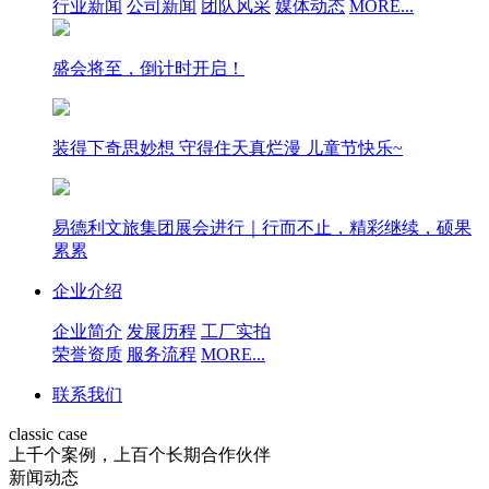
行业新闻
公司新闻
团队风采
媒体动态
MORE...
盛会将至，倒计时开启！
装得下奇思妙想 守得住天真烂漫 儿童节快乐~
易德利文旅集团展会进行｜行而不止，精彩继续，硕果
累累
企业介绍
企业简介
发展历程
工厂实拍
荣誉资质
服务流程
MORE...
联系我们
classic case
上千个案例，上百个长期合作伙伴
新闻动态