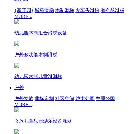
{新开园}
城堡滑梯
木制滑梯
火车头滑梯
海盗船滑梯
MORE...
幼儿园木制组合滑梯设备
户外多功能木制滑梯
幼儿园木制儿童滑滑梯
户外
户外文旅
非标定制
社区空间
城市公园
主题公园
MORE...
文旅儿童乐园游乐设备规划