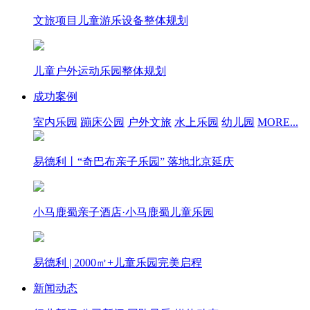
文旅项目儿童游乐设备整体规划
儿童户外运动乐园整体规划
成功案例
室内乐园
蹦床公园
户外文旅
水上乐园
幼儿园
MORE...
易德利丨“奇巴布亲子乐园” 落地北京延庆
小马鹿蜀亲子酒店·小马鹿蜀儿童乐园
易德利 | 2000㎡+儿童乐园完美启程
新闻动态