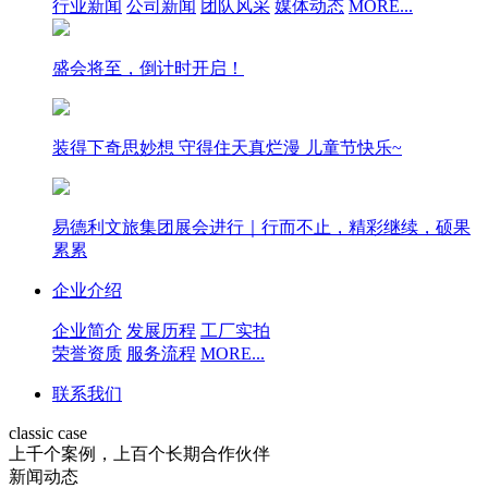
行业新闻
公司新闻
团队风采
媒体动态
MORE...
盛会将至，倒计时开启！
装得下奇思妙想 守得住天真烂漫 儿童节快乐~
易德利文旅集团展会进行｜行而不止，精彩继续，硕果
累累
企业介绍
企业简介
发展历程
工厂实拍
荣誉资质
服务流程
MORE...
联系我们
classic case
上千个案例，上百个长期合作伙伴
新闻动态