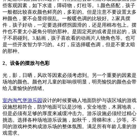
些客观因素，如下水道，障碍物，灯柱等。1.颜色搭配，孩子
一般都比较喜欢颜色鲜亮的，多彩的。但是注意不要设置太多
种颜色，要不会显得很乱。一般暖色调的比较好。2.家具摆
件，孩子好动，一定要选择楞拐圆滑的，还是用棉布包上。摆
件也不要太小菱角分明的那种。是固定死的或者是挂起的，孩
子不易碰到。3.贴画，孩子喜欢看的动画片人物角色等。也可
是一些开发智力学习的。4.灯，应选择暖色调，但是不要太暗
的那种。
2、设备的摆放与色彩
光，影，日晒，风吹等因素必须考虑到。另一个重要的因素是
场地的颜色。颜色对儿童的影响很明显，明亮愉悦的颜色会带
给儿童愉快的情绪。
室内淘气堡游乐园
设计的时候要确人地面防护与该区域的游戏
设施想相符合，防护地面可以是沙地，安全地垫，木屑地表，
但是必须有足够的厚度来减缓冲击力。游乐设施必须经过精心
挑选。选择各种场地游乐设施，如秋千，滑梯和水，沙等。不
同的游戏种类构成游乐场的整体氛围。满足所有年龄儿童的游
戏需求。