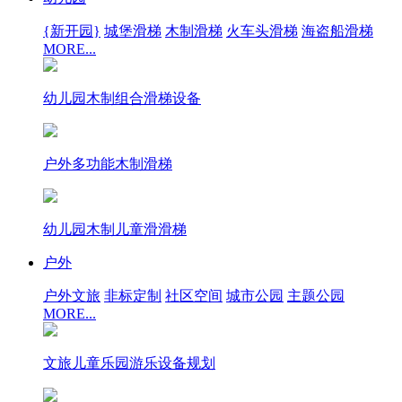
{新开园}
城堡滑梯
木制滑梯
火车头滑梯
海盗船滑梯
MORE...
幼儿园木制组合滑梯设备
户外多功能木制滑梯
幼儿园木制儿童滑滑梯
户外
户外文旅
非标定制
社区空间
城市公园
主题公园
MORE...
文旅儿童乐园游乐设备规划