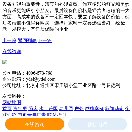
设备外观的重要性，漂亮的外观造型、绚丽多彩的灯光和美妙
的音乐更能吸引小朋友。最后设备的价格是经营者考虑的一大
方面，高成本的设备不一定回本快，要去了解设备的价值，然
后考虑值不值得你购买。选择厂家时一定要选信誉好、经验
老、规模大，有售后保障的企业。
上一篇
返回列表
下一篇
在线咨询
公司电话：4006-678-768
企业邮箱：ydel@ydel.com
公司地址：北京市通州区宋庄镇小堡工业区路17号易德利
友情链接：
网站地图
首页
淘气堡
蹦床
水上乐园
幼儿园
户外
成功案例
新闻动态
企
业介绍
首页全屏广告
联系我们
版权所有 易德利 Copyright © 2017 Rights Reserved
在线咨询
拨打电话
京ICP备20026203号
-1