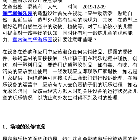
淘气堡游乐园设计注意事项
文章出处：易德利 人气：
时间：2019-12-09
淘气堡游乐园
的造型设计首先在视觉上应生动活泼，贴近自
然，贴近生活，造型外观富有生动的表现力。其次，在造型上
最好选用自然生态中的动物、植物等。对于年龄较小的儿童，
可提高对于该事物的认知，同时还有利于锻炼儿童的观察能
力。
室内淘气堡游乐园
设计要注意哪些呢？
在设备在选购和应用中应该避免任何尖锐物品、裸露的硬物
件、铁钢器材的直接接触，防止孩子们在玩乐过程中碰伤、创
伤。对于塑料用品，要选用优质塑胶制品，如有毒、有味、有
污染的应该禁止使用，一经发现应立即联系厂家退换，如若是
厂家提供，拒绝退换可直接联系工商部门进行投诉处理。在游
乐设备的运营中，应该有专人去负责孩子们的玩乐过程，如若
无家长陪同，应该由经营方派人时刻关注设备的运行状况及儿
童的玩乐情况，以防止意外发生时得不到及时的处理。
1、场地的装修情况
界定游乐场的面积和边界。特别注意会影响游乐设施放置的那