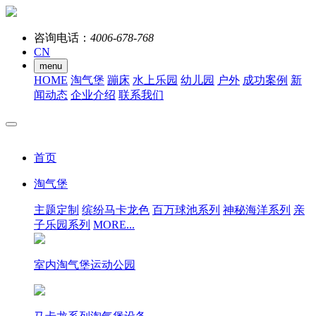
咨询电话：
4006-678-768
CN
menu
HOME
淘气堡
蹦床
水上乐园
幼儿园
户外
成功案例
新
闻动态
企业介绍
联系我们
首页
淘气堡
主题定制
缤纷马卡龙色
百万球池系列
神秘海洋系列
亲
子乐园系列
MORE...
室内淘气堡运动公园