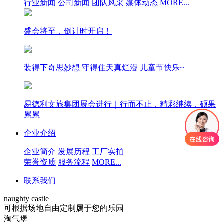
行业新闻
公司新闻
团队风采
媒体动态
MORE...
盛会将至，倒计时开启！
装得下奇思妙想 守得住天真烂漫 儿童节快乐~
易德利文旅集团展会进行｜行而不止，精彩继续，硕果
累累
企业介绍
企业简介
发展历程
工厂实拍
荣誉资质
服务流程
MORE...
联系我们
naughty castle
可根据场地自由定制属于您的乐园
淘气堡