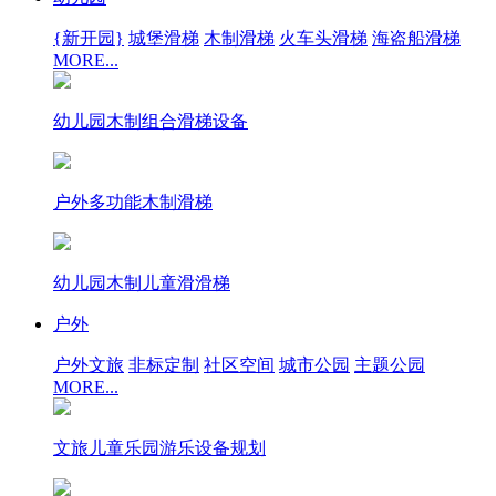
{新开园}
城堡滑梯
木制滑梯
火车头滑梯
海盗船滑梯
MORE...
幼儿园木制组合滑梯设备
户外多功能木制滑梯
幼儿园木制儿童滑滑梯
户外
户外文旅
非标定制
社区空间
城市公园
主题公园
MORE...
文旅儿童乐园游乐设备规划