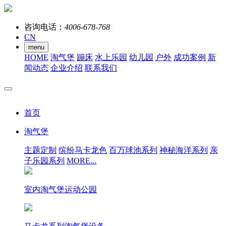
咨询电话：
4006-678-768
CN
menu
HOME
淘气堡
蹦床
水上乐园
幼儿园
户外
成功案例
新
闻动态
企业介绍
联系我们
首页
淘气堡
主题定制
缤纷马卡龙色
百万球池系列
神秘海洋系列
亲
子乐园系列
MORE...
室内淘气堡运动公园