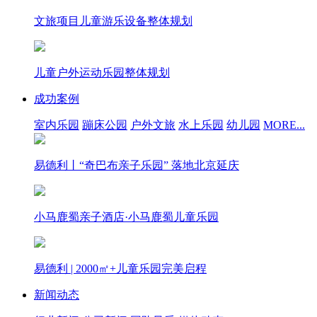
文旅项目儿童游乐设备整体规划
儿童户外运动乐园整体规划
成功案例
室内乐园
蹦床公园
户外文旅
水上乐园
幼儿园
MORE...
易德利丨“奇巴布亲子乐园” 落地北京延庆
小马鹿蜀亲子酒店·小马鹿蜀儿童乐园
易德利 | 2000㎡+儿童乐园完美启程
新闻动态