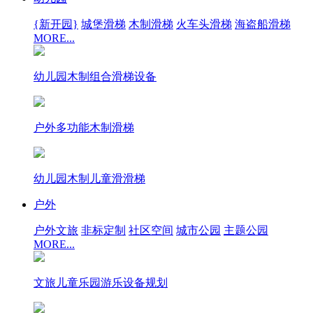
{新开园}
城堡滑梯
木制滑梯
火车头滑梯
海盗船滑梯
MORE...
幼儿园木制组合滑梯设备
户外多功能木制滑梯
幼儿园木制儿童滑滑梯
户外
户外文旅
非标定制
社区空间
城市公园
主题公园
MORE...
文旅儿童乐园游乐设备规划