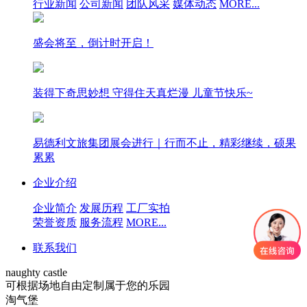
行业新闻
公司新闻
团队风采
媒体动态
MORE...
盛会将至，倒计时开启！
装得下奇思妙想 守得住天真烂漫 儿童节快乐~
易德利文旅集团展会进行｜行而不止，精彩继续，硕果
累累
企业介绍
企业简介
发展历程
工厂实拍
荣誉资质
服务流程
MORE...
联系我们
naughty castle
可根据场地自由定制属于您的乐园
淘气堡