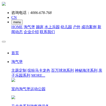
咨询电话：
4006-678-768
CN
menu
HOME
淘气堡
蹦床
水上乐园
幼儿园
户外
成功案例
新
闻动态
企业介绍
联系我们
首页
淘气堡
主题定制
缤纷马卡龙色
百万球池系列
神秘海洋系列
亲
子乐园系列
MORE...
室内淘气堡运动公园