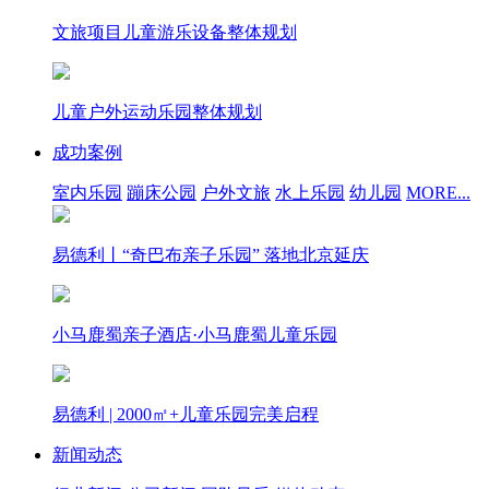
文旅项目儿童游乐设备整体规划
儿童户外运动乐园整体规划
成功案例
室内乐园
蹦床公园
户外文旅
水上乐园
幼儿园
MORE...
易德利丨“奇巴布亲子乐园” 落地北京延庆
小马鹿蜀亲子酒店·小马鹿蜀儿童乐园
易德利 | 2000㎡+儿童乐园完美启程
新闻动态