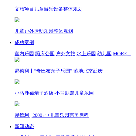
文旅项目儿童游乐设备整体规划
儿童户外运动乐园整体规划
成功案例
室内乐园
蹦床公园
户外文旅
水上乐园
幼儿园
MORE...
易德利丨“奇巴布亲子乐园” 落地北京延庆
小马鹿蜀亲子酒店·小马鹿蜀儿童乐园
易德利 | 2000㎡+儿童乐园完美启程
新闻动态