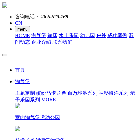
咨询电话：
4006-678-768
CN
menu
HOME
淘气堡
蹦床
水上乐园
幼儿园
户外
成功案例
新
闻动态
企业介绍
联系我们
首页
淘气堡
主题定制
缤纷马卡龙色
百万球池系列
神秘海洋系列
亲
子乐园系列
MORE...
室内淘气堡运动公园