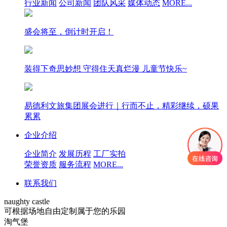
行业新闻
公司新闻
团队风采
媒体动态
MORE...
盛会将至，倒计时开启！
装得下奇思妙想 守得住天真烂漫 儿童节快乐~
易德利文旅集团展会进行｜行而不止，精彩继续，硕果
累累
企业介绍
企业简介
发展历程
工厂实拍
荣誉资质
服务流程
MORE...
联系我们
naughty castle
可根据场地自由定制属于您的乐园
淘气堡