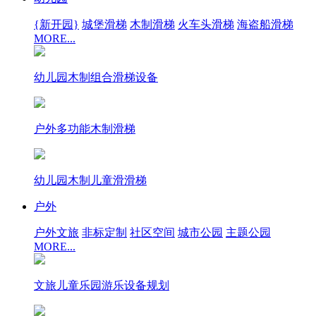
{新开园}
城堡滑梯
木制滑梯
火车头滑梯
海盗船滑梯
MORE...
幼儿园木制组合滑梯设备
户外多功能木制滑梯
幼儿园木制儿童滑滑梯
户外
户外文旅
非标定制
社区空间
城市公园
主题公园
MORE...
文旅儿童乐园游乐设备规划