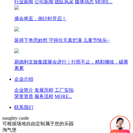
行业新闻
公司新闻
团队风采
媒体动态
MORE...
盛会将至，倒计时开启！
装得下奇思妙想 守得住天真烂漫 儿童节快乐~
易德利文旅集团展会进行｜行而不止，精彩继续，硕果
累累
企业介绍
企业简介
发展历程
工厂实拍
荣誉资质
服务流程
MORE...
联系我们
naughty castle
可根据场地自由定制属于您的乐园
淘气堡