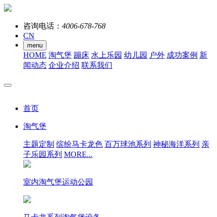
咨询电话：
4006-678-768
CN
menu
HOME
淘气堡
蹦床
水上乐园
幼儿园
户外
成功案例
新
闻动态
企业介绍
联系我们
首页
淘气堡
主题定制
缤纷马卡龙色
百万球池系列
神秘海洋系列
亲
子乐园系列
MORE...
室内淘气堡运动公园