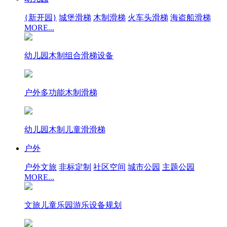
{新开园}
城堡滑梯
木制滑梯
火车头滑梯
海盗船滑梯
MORE...
幼儿园木制组合滑梯设备
户外多功能木制滑梯
幼儿园木制儿童滑滑梯
户外
户外文旅
非标定制
社区空间
城市公园
主题公园
MORE...
文旅儿童乐园游乐设备规划