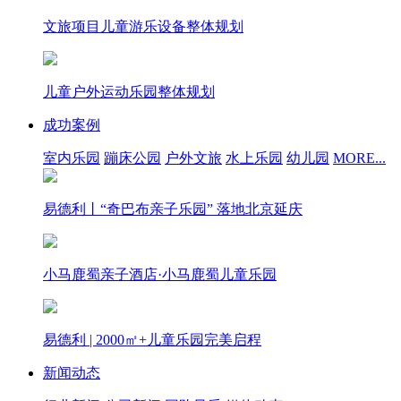
文旅项目儿童游乐设备整体规划
儿童户外运动乐园整体规划
成功案例
室内乐园
蹦床公园
户外文旅
水上乐园
幼儿园
MORE...
易德利丨“奇巴布亲子乐园” 落地北京延庆
小马鹿蜀亲子酒店·小马鹿蜀儿童乐园
易德利 | 2000㎡+儿童乐园完美启程
新闻动态