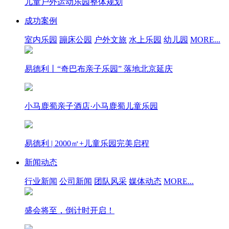
儿童户外运动乐园整体规划
成功案例
室内乐园
蹦床公园
户外文旅
水上乐园
幼儿园
MORE...
易德利丨“奇巴布亲子乐园” 落地北京延庆
小马鹿蜀亲子酒店·小马鹿蜀儿童乐园
易德利 | 2000㎡+儿童乐园完美启程
新闻动态
行业新闻
公司新闻
团队风采
媒体动态
MORE...
盛会将至，倒计时开启！