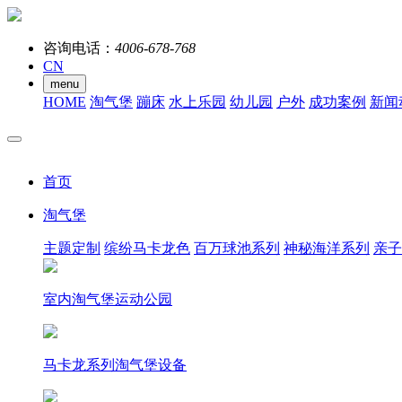
咨询电话：
4006-678-768
CN
menu
HOME
淘气堡
蹦床
水上乐园
幼儿园
户外
成功案例
新闻
首页
淘气堡
主题定制
缤纷马卡龙色
百万球池系列
神秘海洋系列
亲子
室内淘气堡运动公园
马卡龙系列淘气堡设备