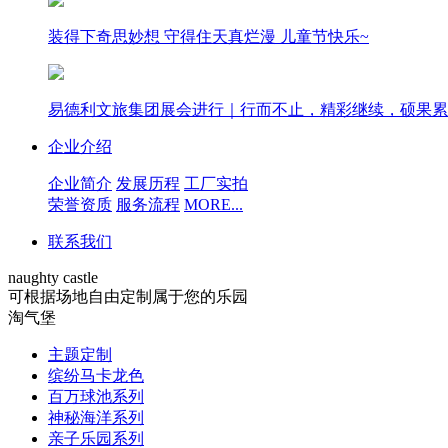
装得下奇思妙想 守得住天真烂漫 儿童节快乐~
易德利文旅集团展会进行｜行而不止，精彩继续，硕果累
企业介绍
企业简介
发展历程
工厂实拍
荣誉资质
服务流程
MORE...
联系我们
naughty castle
可根据场地自由定制属于您的乐园
淘气堡
主题定制
缤纷马卡龙色
百万球池系列
神秘海洋系列
亲子乐园系列