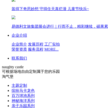
装得下奇思妙想 守得住天真烂漫 儿童节快乐~
易德利文旅集团展会进行｜行而不止，精彩继续，硕果累
企业介绍
企业简介
发展历程
工厂实拍
荣誉资质
服务流程
MORE...
联系我们
naughty castle
可根据场地自由定制属于您的乐园
淘气堡
主题定制
缤纷马卡龙色
百万球池系列
神秘海洋系列
亲子乐园系列