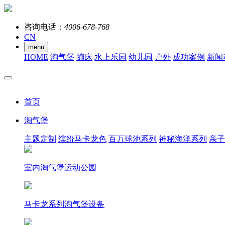
咨询电话：
4006-678-768
CN
menu
HOME
淘气堡
蹦床
水上乐园
幼儿园
户外
成功案例
新闻
首页
淘气堡
主题定制
缤纷马卡龙色
百万球池系列
神秘海洋系列
亲子
室内淘气堡运动公园
马卡龙系列淘气堡设备