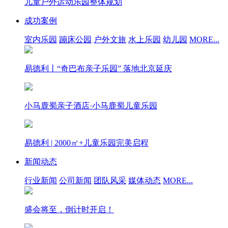
儿童户外运动乐园整体规划
成功案例
室内乐园
蹦床公园
户外文旅
水上乐园
幼儿园
MORE...
易德利丨“奇巴布亲子乐园” 落地北京延庆
小马鹿蜀亲子酒店·小马鹿蜀儿童乐园
易德利 | 2000㎡+儿童乐园完美启程
新闻动态
行业新闻
公司新闻
团队风采
媒体动态
MORE...
盛会将至，倒计时开启！