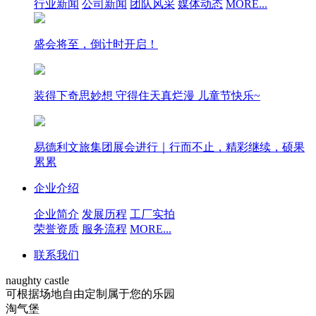
行业新闻
公司新闻
团队风采
媒体动态
MORE...
盛会将至，倒计时开启！
装得下奇思妙想 守得住天真烂漫 儿童节快乐~
易德利文旅集团展会进行｜行而不止，精彩继续，硕果
累累
企业介绍
企业简介
发展历程
工厂实拍
荣誉资质
服务流程
MORE...
联系我们
naughty castle
可根据场地自由定制属于您的乐园
淘气堡