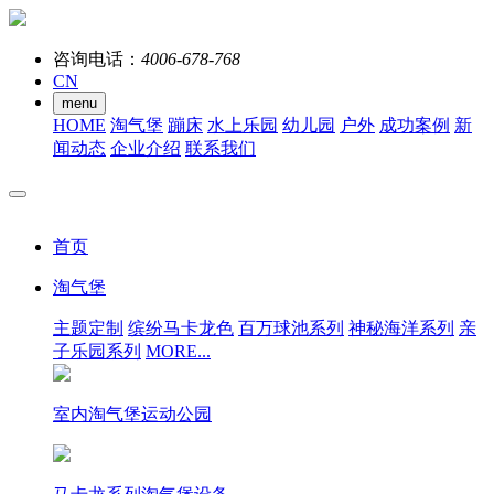
咨询电话：
4006-678-768
CN
menu
HOME
淘气堡
蹦床
水上乐园
幼儿园
户外
成功案例
新
闻动态
企业介绍
联系我们
首页
淘气堡
主题定制
缤纷马卡龙色
百万球池系列
神秘海洋系列
亲
子乐园系列
MORE...
室内淘气堡运动公园