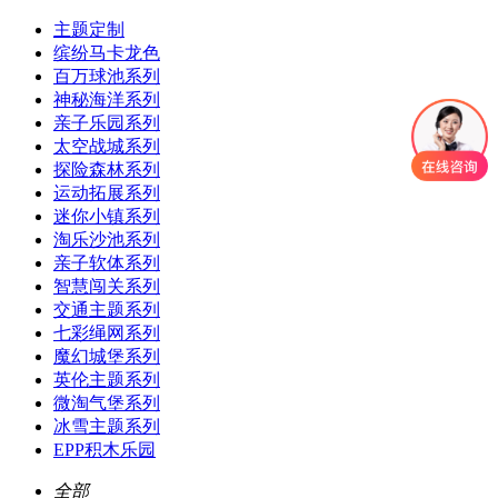
主题定制
缤纷马卡龙色
百万球池系列
神秘海洋系列
亲子乐园系列
太空战城系列
探险森林系列
运动拓展系列
迷你小镇系列
淘乐沙池系列
亲子软体系列
智慧闯关系列
交通主题系列
七彩绳网系列
魔幻城堡系列
英伦主题系列
微淘气堡系列
冰雪主题系列
EPP积木乐园
全部