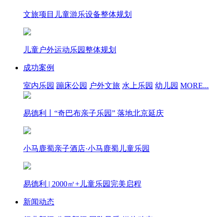
文旅项目儿童游乐设备整体规划
儿童户外运动乐园整体规划
成功案例
室内乐园
蹦床公园
户外文旅
水上乐园
幼儿园
MORE...
易德利丨“奇巴布亲子乐园” 落地北京延庆
小马鹿蜀亲子酒店·小马鹿蜀儿童乐园
易德利 | 2000㎡+儿童乐园完美启程
新闻动态