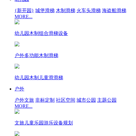
{新开园}
城堡滑梯
木制滑梯
火车头滑梯
海盗船滑梯
MORE...
幼儿园木制组合滑梯设备
户外多功能木制滑梯
幼儿园木制儿童滑滑梯
户外
户外文旅
非标定制
社区空间
城市公园
主题公园
MORE...
文旅儿童乐园游乐设备规划