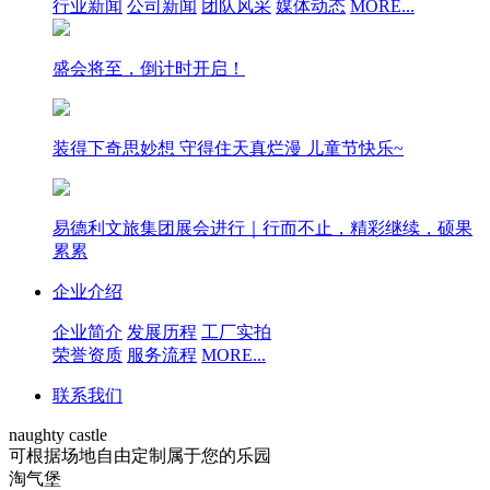
行业新闻
公司新闻
团队风采
媒体动态
MORE...
盛会将至，倒计时开启！
装得下奇思妙想 守得住天真烂漫 儿童节快乐~
易德利文旅集团展会进行｜行而不止，精彩继续，硕果
累累
企业介绍
企业简介
发展历程
工厂实拍
荣誉资质
服务流程
MORE...
联系我们
naughty castle
可根据场地自由定制属于您的乐园
淘气堡