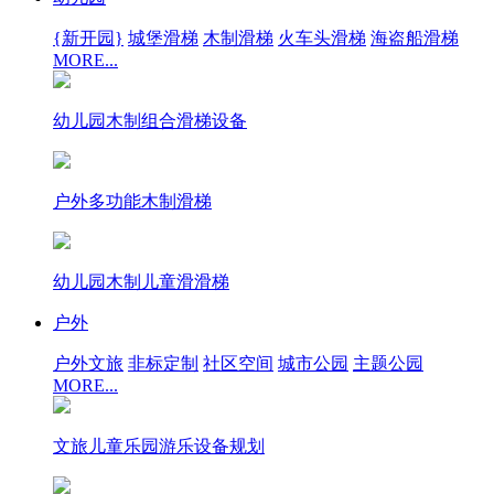
{新开园}
城堡滑梯
木制滑梯
火车头滑梯
海盗船滑梯
MORE...
幼儿园木制组合滑梯设备
户外多功能木制滑梯
幼儿园木制儿童滑滑梯
户外
户外文旅
非标定制
社区空间
城市公园
主题公园
MORE...
文旅儿童乐园游乐设备规划