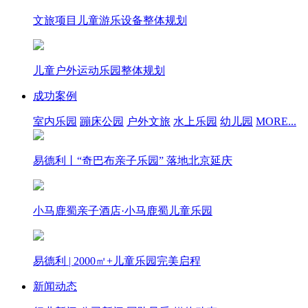
文旅项目儿童游乐设备整体规划
儿童户外运动乐园整体规划
成功案例
室内乐园
蹦床公园
户外文旅
水上乐园
幼儿园
MORE...
易德利丨“奇巴布亲子乐园” 落地北京延庆
小马鹿蜀亲子酒店·小马鹿蜀儿童乐园
易德利 | 2000㎡+儿童乐园完美启程
新闻动态