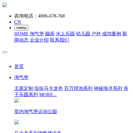
咨询电话：
4006-678-768
CN
menu
HOME
淘气堡
蹦床
水上乐园
幼儿园
户外
成功案例
新
闻动态
企业介绍
联系我们
首页
淘气堡
主题定制
缤纷马卡龙色
百万球池系列
神秘海洋系列
亲
子乐园系列
MORE...
室内淘气堡运动公园