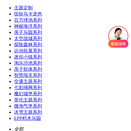
主题定制
缤纷马卡龙色
百万球池系列
神秘海洋系列
亲子乐园系列
太空战城系列
探险森林系列
运动拓展系列
迷你小镇系列
淘乐沙池系列
亲子软体系列
智慧闯关系列
交通主题系列
七彩绳网系列
魔幻城堡系列
英伦主题系列
微淘气堡系列
冰雪主题系列
EPP积木乐园
全部