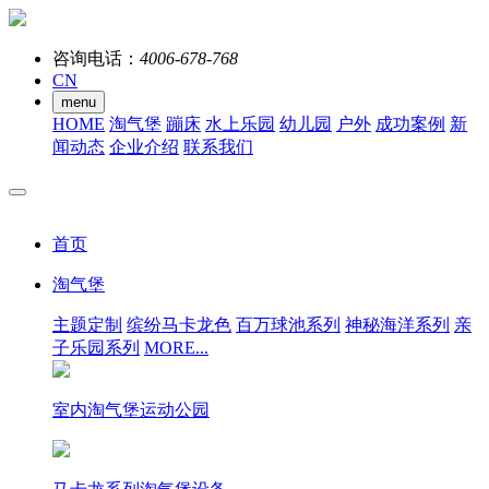
咨询电话：
4006-678-768
CN
menu
HOME
淘气堡
蹦床
水上乐园
幼儿园
户外
成功案例
新
闻动态
企业介绍
联系我们
首页
淘气堡
主题定制
缤纷马卡龙色
百万球池系列
神秘海洋系列
亲
子乐园系列
MORE...
室内淘气堡运动公园