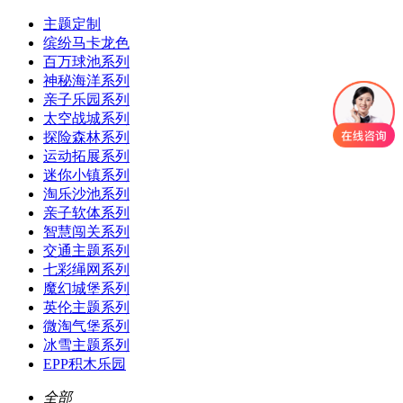
主题定制
缤纷马卡龙色
百万球池系列
神秘海洋系列
亲子乐园系列
太空战城系列
探险森林系列
运动拓展系列
迷你小镇系列
淘乐沙池系列
亲子软体系列
智慧闯关系列
交通主题系列
七彩绳网系列
魔幻城堡系列
英伦主题系列
微淘气堡系列
冰雪主题系列
EPP积木乐园
全部