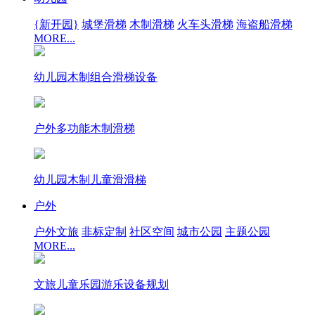
{新开园}
城堡滑梯
木制滑梯
火车头滑梯
海盗船滑梯
MORE...
幼儿园木制组合滑梯设备
户外多功能木制滑梯
幼儿园木制儿童滑滑梯
户外
户外文旅
非标定制
社区空间
城市公园
主题公园
MORE...
文旅儿童乐园游乐设备规划