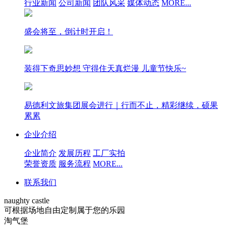
行业新闻
公司新闻
团队风采
媒体动态
MORE...
盛会将至，倒计时开启！
装得下奇思妙想 守得住天真烂漫 儿童节快乐~
易德利文旅集团展会进行｜行而不止，精彩继续，硕果
累累
企业介绍
企业简介
发展历程
工厂实拍
荣誉资质
服务流程
MORE...
联系我们
naughty castle
可根据场地自由定制属于您的乐园
淘气堡