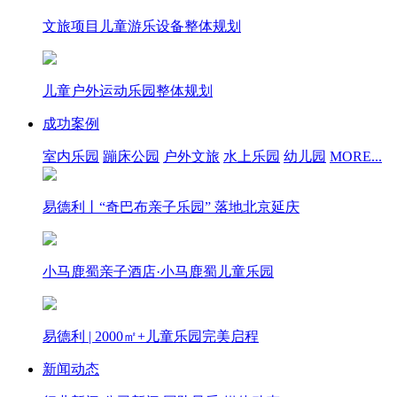
文旅项目儿童游乐设备整体规划
儿童户外运动乐园整体规划
成功案例
室内乐园
蹦床公园
户外文旅
水上乐园
幼儿园
MORE...
易德利丨“奇巴布亲子乐园” 落地北京延庆
小马鹿蜀亲子酒店·小马鹿蜀儿童乐园
易德利 | 2000㎡+儿童乐园完美启程
新闻动态