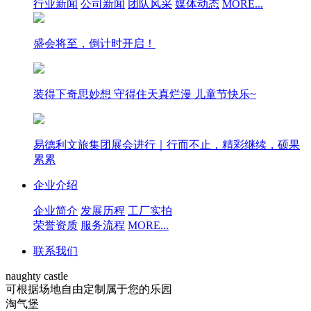
行业新闻
公司新闻
团队风采
媒体动态
MORE...
盛会将至，倒计时开启！
装得下奇思妙想 守得住天真烂漫 儿童节快乐~
易德利文旅集团展会进行｜行而不止，精彩继续，硕果
累累
企业介绍
企业简介
发展历程
工厂实拍
荣誉资质
服务流程
MORE...
联系我们
naughty castle
可根据场地自由定制属于您的乐园
淘气堡