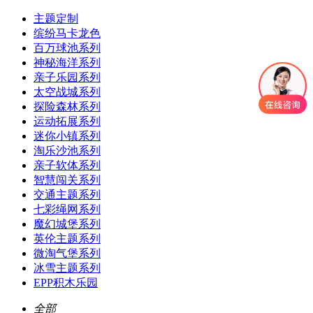
主题定制
缤纷马卡龙色
百万球池系列
神秘海洋系列
亲子乐园系列
太空战城系列
探险森林系列
运动拓展系列
迷你小镇系列
淘乐沙池系列
亲子软体系列
智慧闯关系列
交通主题系列
七彩绳网系列
魔幻城堡系列
英伦主题系列
微淘气堡系列
冰雪主题系列
EPP积木乐园
全部