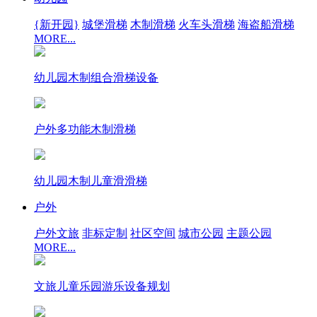
{新开园}
城堡滑梯
木制滑梯
火车头滑梯
海盗船滑梯
MORE...
幼儿园木制组合滑梯设备
户外多功能木制滑梯
幼儿园木制儿童滑滑梯
户外
户外文旅
非标定制
社区空间
城市公园
主题公园
MORE...
文旅儿童乐园游乐设备规划