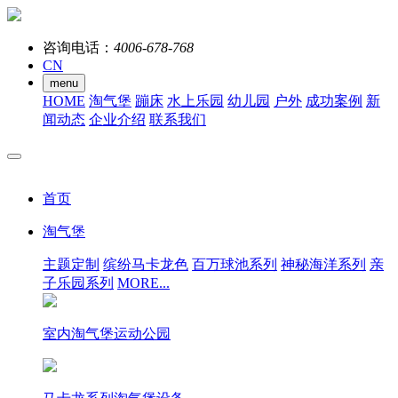
咨询电话：
4006-678-768
CN
menu
HOME
淘气堡
蹦床
水上乐园
幼儿园
户外
成功案例
新
闻动态
企业介绍
联系我们
首页
淘气堡
主题定制
缤纷马卡龙色
百万球池系列
神秘海洋系列
亲
子乐园系列
MORE...
室内淘气堡运动公园