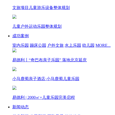
文旅项目儿童游乐设备整体规划
儿童户外运动乐园整体规划
成功案例
室内乐园
蹦床公园
户外文旅
水上乐园
幼儿园
MORE...
易德利丨“奇巴布亲子乐园” 落地北京延庆
小马鹿蜀亲子酒店·小马鹿蜀儿童乐园
易德利 | 2000㎡+儿童乐园完美启程
新闻动态