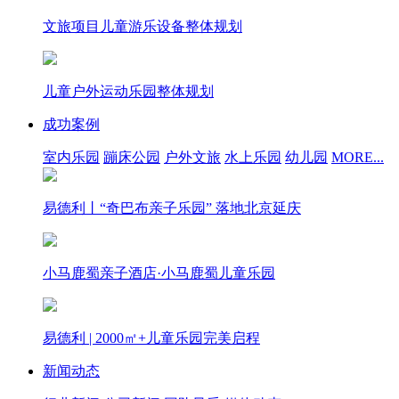
文旅项目儿童游乐设备整体规划
儿童户外运动乐园整体规划
成功案例
室内乐园
蹦床公园
户外文旅
水上乐园
幼儿园
MORE...
易德利丨“奇巴布亲子乐园” 落地北京延庆
小马鹿蜀亲子酒店·小马鹿蜀儿童乐园
易德利 | 2000㎡+儿童乐园完美启程
新闻动态