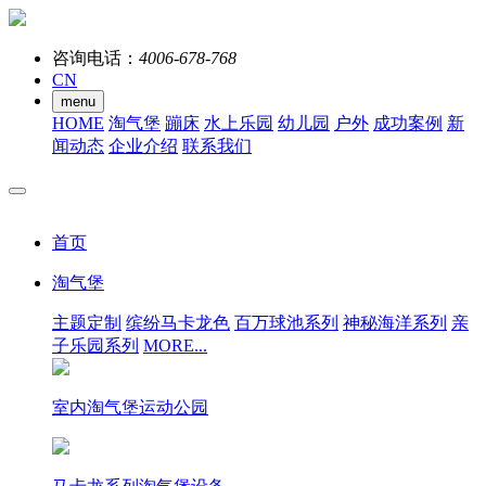
咨询电话：
4006-678-768
CN
menu
HOME
淘气堡
蹦床
水上乐园
幼儿园
户外
成功案例
新
闻动态
企业介绍
联系我们
首页
淘气堡
主题定制
缤纷马卡龙色
百万球池系列
神秘海洋系列
亲
子乐园系列
MORE...
室内淘气堡运动公园