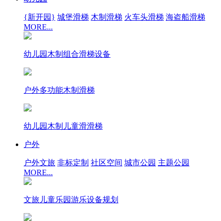
{新开园}
城堡滑梯
木制滑梯
火车头滑梯
海盗船滑梯
MORE...
幼儿园木制组合滑梯设备
户外多功能木制滑梯
幼儿园木制儿童滑滑梯
户外
户外文旅
非标定制
社区空间
城市公园
主题公园
MORE...
文旅儿童乐园游乐设备规划