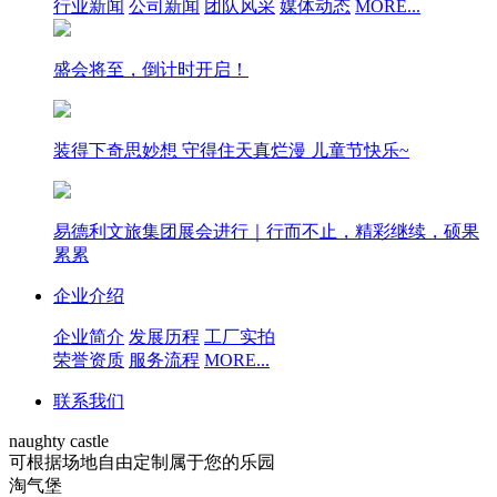
行业新闻
公司新闻
团队风采
媒体动态
MORE...
盛会将至，倒计时开启！
装得下奇思妙想 守得住天真烂漫 儿童节快乐~
易德利文旅集团展会进行｜行而不止，精彩继续，硕果
累累
企业介绍
企业简介
发展历程
工厂实拍
荣誉资质
服务流程
MORE...
联系我们
naughty castle
可根据场地自由定制属于您的乐园
淘气堡